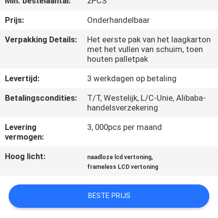
Min. bestelaantal:
2PCS
CONTACTEER
ONS
Prijs:
Onderhandelbaar
Verpakking Details:
Het eerste pak van het laagkarton
met het vullen van schuim, toen
NIEUWS
houten palletpak
Levertijd:
3 werkdagen op betaling
VERZOEK
OM
Betalingscondities:
T/T, Westelijk, L/C-Unie, Alibaba-
handelsverzekering
EEN
Levering
3, 000pcs per maand
CITAAT
vermogen:
Hoog licht:
,
naadloze lcd vertoning
CASE
frameless LCD vertoning
CENTER
BESTE PRIJS
SITEMAP