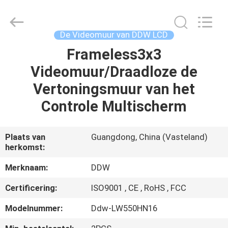
Co.,
Ltd..
All
Rights
Reserved.
De Videomuur van DDW LCD
Developed
by
Frameless3x3
HUIS
ECER
Videomuur/Draadloze de
PRODUCTEN
Vertoningsmuur van het
Controle Multischerm
ONGEVEER
ONS
Plaats van
Guangdong, China (Vasteland)
herkomst:
FABRIEKSREIS
Merknaam:
DDW
Certificering:
ISO9001 , CE , RoHS , FCC
KWALITEITSCONTROLE
Modelnummer:
Ddw-LW550HN16