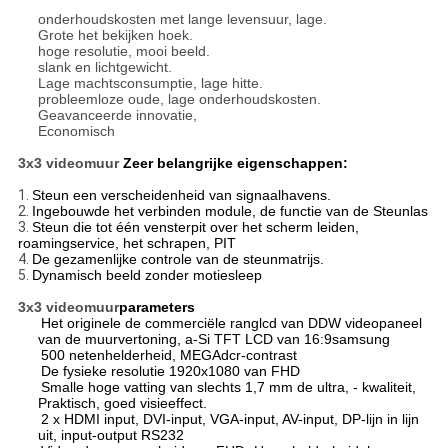
onderhoudskosten met lange levensuur, lage.
Grote het bekijken hoek.
hoge resolutie, mooi beeld.
slank en lichtgewicht.
Lage machtsconsumptie, lage hitte.
probleemloze oude, lage onderhoudskosten.
Geavanceerde innovatie,
Economisch
3x3 videomuur
Zeer belangrijke eigenschappen:
1.
Steun een verscheidenheid van signaalhavens.
2.
Ingebouwde het verbinden module, de functie van de Steunlas
3.
Steun die tot één vensterpit over het scherm leiden,
roamingservice, het schrapen, PIT
4.
De gezamenlijke controle van de steunmatrijs.
5.
Dynamisch beeld zonder motiesleep
3x3 videomuur
parameters
Het originele de commerciële ranglcd van DDW videopaneel
van de muurvertoning, a-Si TFT LCD van 16:9samsung
500 netenhelderheid, MEGAdcr-contrast
De fysieke resolutie 1920x1080 van FHD
Smalle hoge vatting van slechts 1,7 mm de ultra, - kwaliteit,
Praktisch, goed visieeffect.
2 x HDMI input, DVI-input, VGA-input, AV-input, DP-lijn in lijn
uit, input-output RS232