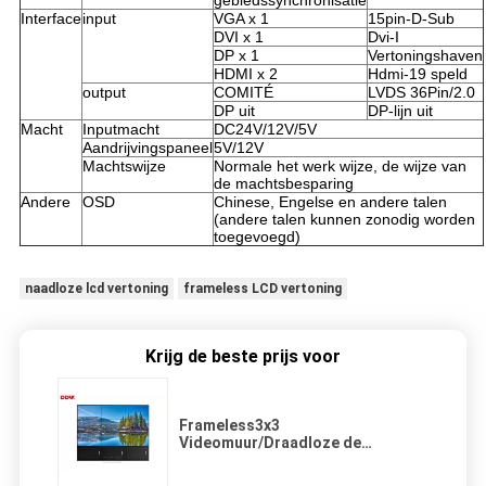
gebiedssynchronisatie
Interface
input
VGA x 1
15pin-D-Sub
DVI x 1
Dvi-I
DP x 1
Vertoningshaven
HDMI x 2
Hdmi-19 speld
output
COMITÉ
LVDS 36Pin/2.0
DP uit
DP-lijn uit
Macht
Inputmacht
DC24V/12V/5V
Aandrijvingspaneel
5V/12V
Machtswijze
Normale het werk wijze, de wijze van
de machtsbesparing
Andere
OSD
Chinese, Engelse en andere talen
(andere talen kunnen zonodig worden
toegevoegd)
naadloze lcd vertoning
frameless LCD vertoning
Krijg de beste prijs voor
Frameless3x3
Videomuur/Draadloze de
Vertoningsmuur van het Controle
Multischerm