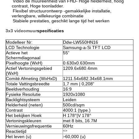
Video de muureenheid van FHD- Hoge helderheid, hoog
contrast, Hoge toonladder.
Flexibel structuurontwerp -gemakkelijke installatie,
verlengbare, willekeurige combinatie
Stabiele prestaties, geschikt lange tijd het werken
3x3 videomuur
specificaties
Modelleer Nr:
Ddw-LW550HN16
LCD Technologie
Samsung-a-Si TFT LCD
Actieve het
55“
Schermdiagonaal
Pixelhoogte (WxH)
0.630x0.630mm
Actief Vertoningsgebied
1209.6x680.4mm
(WxH)
Comité Afmeting (WxHxD)
1211.54x682.34x68.1mm
Totale Vattingsbreedte
1,7 mm | 0,208“
Beeldverhouding
16:9
Fysieke Resolutie
1920x1080
Backlightsysteem
Leiden
Helderheid (neten)
500cd/sqm
Contrast
4000:1 (type.)
Het bekijken Hoek
H 178°|V 178°
Vertoningskleuren
met 8 bits, 16.7M
Vernieuwingsfrequentie
60Hz
Reactietijd
<>
Het leven (u)
60,000 (u)
>