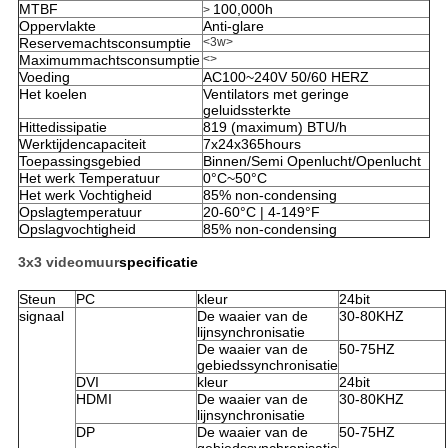
MTBF
100,000h
>
Oppervlakte
Anti-glare
Reservemachtsconsumptie
<3w>
Maximummachtsconsumptie
<>
Voeding
AC100~240V 50/60 HERZ
Het koelen
Ventilators met geringe
geluidssterkte
Hittedissipatie
819 (maximum) BTU/h
Werktijdencapaciteit
7x24x365hours
Toepassingsgebied
Binnen/Semi Openlucht/Openlucht
Het werk Temperatuur
0°C~50°C
Het werk Vochtigheid
85% non-condensing
Opslagtemperatuur
20-60°C | 4-149°F
Opslagvochtigheid
85% non-condensing
3x3 videomuur
specificatie
Steun
PC
kleur
24bit
signaal
De waaier van de
30-80KHZ
lijnsynchronisatie
De waaier van de
50-75HZ
gebiedssynchronisatie
DVI
kleur
24bit
HDMI
De waaier van de
30-80KHZ
lijnsynchronisatie
DP
De waaier van de
50-75HZ