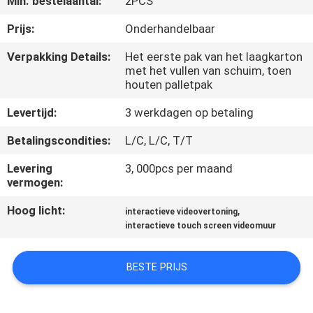
Min. bestelaantal:
2PCS
CONTACTEER
ONS
Prijs:
Onderhandelbaar
Verpakking Details:
Het eerste pak van het laagkarton
met het vullen van schuim, toen
NIEUWS
houten palletpak
Levertijd:
3 werkdagen op betaling
VERZOEK
OM
Betalingscondities:
L/C, L/C, T/T
EEN
Levering
3, 000pcs per maand
vermogen:
CITAAT
Hoog licht:
,
interactieve videovertoning
interactieve touch screen videomuur
CASE
CENTER
BESTE PRIJS
SITEMAP