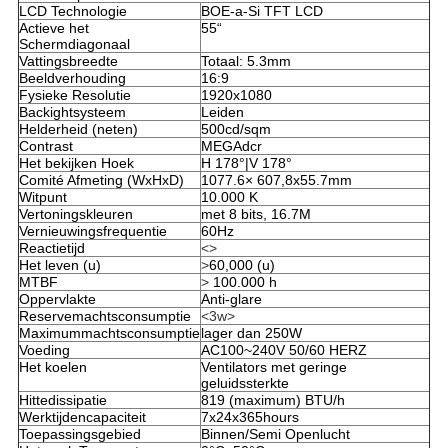
LCD Technologie
BOE-a-Si TFT LCD
Actieve het
55“
Schermdiagonaal
Vattingsbreedte
Totaal: 5.3mm
Beeldverhouding
16:9
Fysieke Resolutie
1920x1080
Backightsysteem
Leiden
Helderheid (neten)
500cd/sqm
Contrast
MEGAdcr
Het bekijken Hoek
H 178°|V 178°
Comité Afmeting (WxHxD)
1077.6
×
607,8
x55.7mm
Witpunt
10.000 K
Vertoningskleuren
met 8 bits, 16.7M
Vernieuwingsfrequentie
60Hz
Reactietijd
<>
Het leven (u)
>
60,000 (u)
MTBF
>
100.000 h
Oppervlakte
Anti-glare
Reservemachtsconsumptie
<3w>
Maximummachtsconsumptie
lager dan 250W
Voeding
AC100~240V 50/60 HERZ
Het koelen
Ventilators met geringe
geluidssterkte
Hittedissipatie
819 (maximum) BTU/h
Werktijdencapaciteit
7x24x365hours
Toepassingsgebied
Binnen/Semi Openlucht