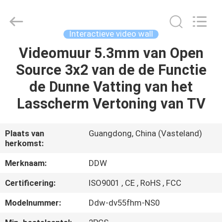
Technology
Co.,
Ltd..
All
Rights
Interactieve video wall
Reserved.
Developed
by
Videomuur 5.3mm van Open
HUIS
ECER
Source 3x2 van de de Functie
PRODUCTEN
de Dunne Vatting van het
Lasscherm Vertoning van TV
ONGEVEER
ONS
Plaats van
Guangdong, China (Vasteland)
herkomst:
FABRIEKSREIS
Merknaam:
DDW
Certificering:
ISO9001 , CE , RoHS , FCC
KWALITEITSCONTROLE
Modelnummer:
Ddw-dv55fhm-NS0