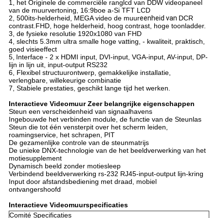
1, het Originele de commerciële ranglcd van DDW videopaneel
van de muurvertoning, 16:9boe a-Si TFT LCD
2, 500its-helderheid, MEGA
video
de
muur
eenheid van
DCR
contrast.FHD
, hoge helderheid, hoog contrast, hoge toonladder.
3, de fysieke resolutie 1920x1080 van FHD
4, slechts 5.3mm ultra smalle hoge vatting, - kwaliteit, praktisch,
goed visieeffect
5,
Interface - 2 x HDMI input, DVI-input, VGA-input, AV-input, DP-
lijn in lijn uit, input-output RS232
6, Flexibel structuurontwerp, gemakkelijke installatie,
verlengbare, willekeurige combinatie
7, Stabiele prestaties, geschikt lange tijd het werken.
Interactieve Videomuur Zeer belangrijke eigenschappen
Steun een verscheidenheid van signaalhavens
Ingebouwde het verbinden module, de functie van de Steunlas
Steun die tot één vensterpit over het scherm leiden,
roamingservice, het schrapen, PIT
De gezamenlijke controle van de steunmatrijs
De unieke DNX-technologie van de het beeldverwerking van het
motiesupplement
Dynamisch beeld zonder motiesleep
Verbindend beeldverwerking rs-232 RJ45-input-output lijn-kring
Input door afstandsbediening met draad, mobiel
ontvangershoofd
Interactieve Videomuur
specificaties
Comité Specificaties