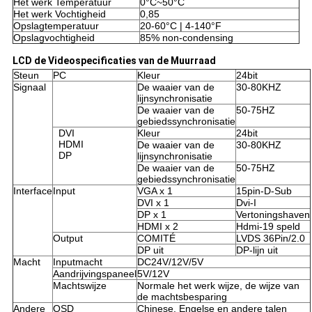
Het werk Temperatuur
0°C~50°C
Het werk Vochtigheid
0,85
Opslagtemperatuur
20-60°C | 4-140°F
Opslagvochtigheid
85% non-condensing
LCD de Videospecificaties van de Muurraad
Steun
PC
Kleur
24bit
Signaal
De waaier van de
30-80KHZ
lijnsynchronisatie
De waaier van de
50-75HZ
gebiedssynchronisatie
DVI
Kleur
24bit
HDMI
De waaier van de
30-80KHZ
DP
lijnsynchronisatie
De waaier van de
50-75HZ
gebiedssynchronisatie
Interface
Input
VGA x 1
15pin-D-Sub
DVI x 1
Dvi-I
DP x 1
Vertoningshaven
HDMI x 2
Hdmi-19 speld
Output
COMITÉ
LVDS 36Pin/2.0
DP uit
DP-lijn uit
Macht
Inputmacht
DC24V/12V/5V
Aandrijvingspaneel
5V/12V
Machtswijze
Normale het werk wijze, de wijze van
de machtsbesparing
Andere
OSD
Chinese, Engelse en andere talen