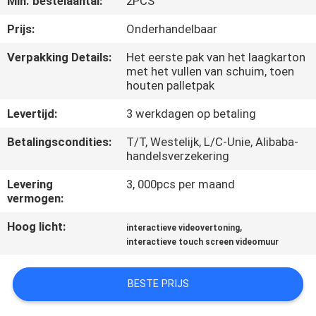
Min. bestelaantal:
2PCS
CONTACTEER
ONS
Prijs:
Onderhandelbaar
Verpakking Details:
Het eerste pak van het laagkarton
met het vullen van schuim, toen
NIEUWS
houten palletpak
Levertijd:
3 werkdagen op betaling
VERZOEK
OM
Betalingscondities:
T/T, Westelijk, L/C-Unie, Alibaba-
handelsverzekering
EEN
Levering
3, 000pcs per maand
CITAAT
vermogen:
Hoog licht:
,
interactieve videovertoning
CASE
interactieve touch screen videomuur
CENTER
BESTE PRIJS
SITEMAP