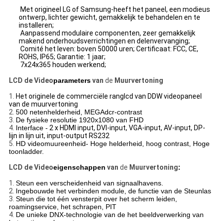
Met origineel LG of Samsung-heeft het paneel, een modieus
ontwerp, lichter gewicht, gemakkelijk te behandelen en te
installeren;
Aanpassend modulaire componenten, zeer gemakkelijk
makend onderhoudsverrichtingen en delenvervanging;
Comité het leven: boven 50000 uren; Certificaat: FCC, CE,
ROHS, IP65; Garantie: 1 jaar;
7x24x365 houden werkend;
LCD de Video
parameters
van
de
Muurvertoning
1.
Het originele de commerciële ranglcd van DDW videopaneel
van de muurvertoning
2.
500 netenhelderheid, MEGAdcr-contrast
3.
De fysieke resolutie 1920x1080 van FHD
4.
Interface -
2 x HDMI input, DVI-input, VGA-input, AV-input, DP-
lijn in lijn uit, input-output RS232
5.
HD videomuureenheid- Hoge helderheid, hoog contrast, Hoge
toonladder.
LCD de Video
eigenschappen
van
de
Muurvertoning
:
1.
Steun een verscheidenheid van signaalhavens.
2.
Ingebouwde het verbinden module, de functie van de Steunlas
3.
Steun die tot één vensterpit over het scherm leiden,
roamingservice, het schrapen, PIT
4.
De unieke DNX-technologie van de het beeldverwerking van