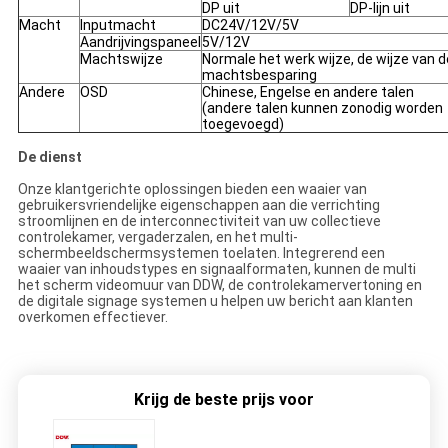
DP uit
DP-lijn uit
Macht
Inputmacht
DC24V/12V/5V
Aandrijvingspaneel
5V/12V
Machtswijze
Normale het werk wijze, de wijze van d
machtsbesparing
Andere
OSD
Chinese, Engelse en andere talen
(andere talen kunnen zonodig worden
toegevoegd)
De dienst
Onze klantgerichte oplossingen bieden een waaier van
gebruikersvriendelijke eigenschappen aan die verrichting
stroomlijnen en de interconnectiviteit van uw collectieve
controlekamer, vergaderzalen, en het multi-
schermbeeldschermsystemen toelaten. Integrerend een
waaier van inhoudstypes en signaalformaten, kunnen de multi
het scherm videomuur van DDW, de controlekamervertoning en
de digitale signage systemen u helpen uw bericht aan klanten
overkomen effectiever.
Krijg de beste prijs voor