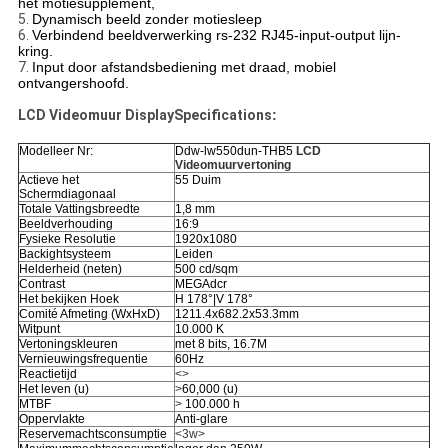
het motiesupplement,
5.
Dynamisch beeld zonder motiesleep
6.
Verbindend beeldverwerking rs-232 RJ45-input-output lijn-
kring.
7.
Input door afstandsbediening met draad, mobiel
ontvangershoofd.
LCD Videomuur DisplaySpecifications
:
Modelleer Nr:
Ddw-lw550dun-THB5
LCD
Videomuurvertoning
Actieve het
55 Duim
Schermdiagonaal
Totale Vattingsbreedte
1,8 mm
Beeldverhouding
16:9
Fysieke Resolutie
1920x1080
Backightsysteem
Leiden
Helderheid (neten)
500 cd/sqm
Contrast
MEGAdcr
Het bekijken Hoek
H 178°|V 178°
Comité Afmeting (WxHxD)
1211.4x682.2x53.3mm
Witpunt
10.000 K
Vertoningskleuren
met 8 bits, 16.7M
Vernieuwingsfrequentie
60Hz
Reactietijd
<>
Het leven (u)
>
60,000 (u)
MTBF
>
100.000 h
Oppervlakte
Anti-glare
Reservemachtsconsumptie
<3w>