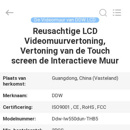
Co.,
Ltd..
All
Rights
Reserved.
De Videomuur van DDW LCD
Developed
by
Reusachtige LCD
HUIS
ECER
Videomuurvertoning,
PRODUCTEN
Vertoning van de Touch
screen de Interactieve Muur
ONGEVEER
ONS
Plaats van
Guangdong, China (Vasteland)
herkomst:
FABRIEKSREIS
Merknaam:
DDW
Certificering:
ISO9001 , CE , RoHS , FCC
KWALITEITSCONTROLE
Modelnummer:
Ddw-lw550dun-THB5