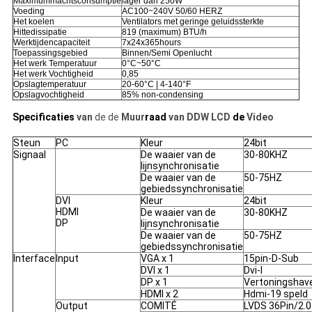
Maximummachtsconsumptie
lager dan 250W
Voeding
AC100~240V 50/60 HERZ
Het koelen
Ventilators met geringe geluidssterkte
Hittedissipatie
819 (maximum) BTU/h
Werktijdencapaciteit
7x24x365hours
Toepassingsgebied
Binnen/Semi Openlucht
Het werk Temperatuur
0°C~50°C
Het werk Vochtigheid
0,85
Opslagtemperatuur
20-60°C | 4-140°F
Opslagvochtigheid
85% non-condensing
Specificaties
van
de de
Muur
raad
van DDW LCD
de
Video
Steun
PC
Kleur
24bit
Signaal
De waaier van de
30-80KHZ
lijnsynchronisatie
De waaier van de
50-75HZ
gebiedssynchronisatie
DVI
Kleur
24bit
HDMI
De waaier van de
30-80KHZ
DP
lijnsynchronisatie
De waaier van de
50-75HZ
gebiedssynchronisatie
Interface
Input
VGA x 1
15pin-D-Sub
DVI x 1
Dvi-I
DP x 1
Vertoningshav
HDMI x 2
Hdmi-19 speld
Output
COMITÉ
LVDS 36Pin/2.0