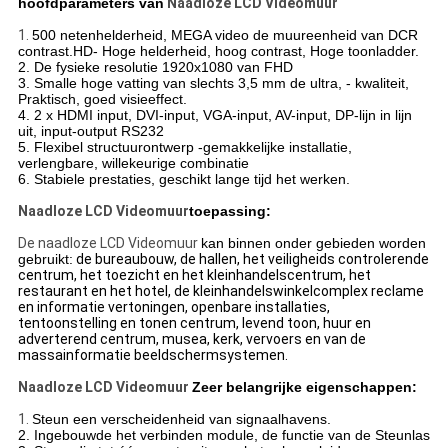
hoofdparameters van
Naadloze LCD Videomuur
1.
500 netenhelderheid, MEGA video de muureenheid van DCR
contrast.HD- Hoge helderheid, hoog contrast, Hoge toonladder.
2. De fysieke resolutie 1920x1080 van FHD
3. Smalle hoge vatting van slechts 3,5 mm de ultra, - kwaliteit,
Praktisch, goed visieeffect.
4. 2 x HDMI input, DVI-input, VGA-input, AV-input, DP-lijn in lijn
uit, input-output RS232
5. Flexibel structuurontwerp -gemakkelijke installatie,
verlengbare, willekeurige combinatie
6. Stabiele prestaties, geschikt lange tijd het werken.
Naadloze LCD Videomuur
toepassing:
De naadloze LCD Videomuur
kan binnen onder gebieden worden
gebruikt:
de bureaubouw, de hallen, het veiligheids controlerende
centrum, het toezicht en het kleinhandelscentrum, het
restaurant en het hotel, de kleinhandelswinkelcomplex reclame
en informatie vertoningen, openbare installaties,
tentoonstelling en tonen centrum, levend toon, huur en
adverterend centrum, musea, kerk, vervoers en van de
massainformatie beeldschermsystemen.
Naadloze LCD Videomuur
Zeer belangrijke eigenschappen:
1.
Steun een verscheidenheid van signaalhavens.
2. Ingebouwde het verbinden module, de functie van de Steunlas