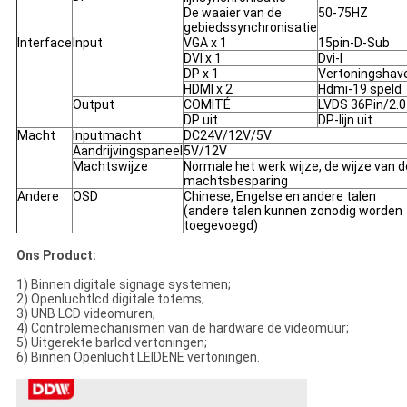
De waaier van de
50-75HZ
gebiedssynchronisatie
Interface
Input
VGA x 1
15pin-D-Sub
DVI x 1
Dvi-I
DP x 1
Vertoningshav
HDMI x 2
Hdmi-19 speld
Output
COMITÉ
LVDS 36Pin/2.0
DP uit
DP-lijn uit
Macht
Inputmacht
DC24V/12V/5V
Aandrijvingspaneel
5V/12V
Machtswijze
Normale het werk wijze, de wijze van d
machtsbesparing
Andere
OSD
Chinese, Engelse en andere talen
(andere talen kunnen zonodig worden
toegevoegd)
Ons Product:
1)
Binnen digitale signage systemen;
2) Openluchtlcd digitale totems;
3) UNB LCD videomuren;
4) Controlemechanismen van de hardware de videomuur;
5) Uitgerekte barlcd vertoningen;
6) Binnen Openlucht LEIDENE vertoningen.