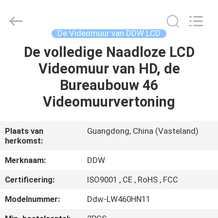
Co.,
Ltd..
All
Rights
Reserved.
De Videomuur van DDW LCD
Developed
by
De volledige Naadloze LCD
HUIS
ECER
Videomuur van HD, de
PRODUCTEN
Bureaubouw 46
Videomuurvertoning
ONGEVEER
ONS
Plaats van
Guangdong, China (Vasteland)
herkomst:
FABRIEKSREIS
Merknaam:
DDW
Certificering:
ISO9001 , CE , RoHS , FCC
KWALITEITSCONTROLE
Modelnummer:
Ddw-LW460HN11