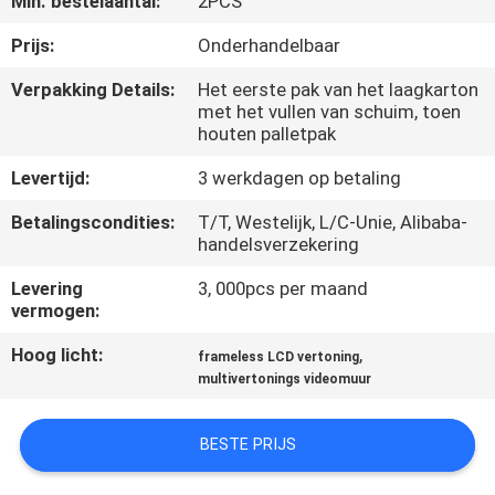
Min. bestelaantal:
2PCS
CONTACTEER
ONS
Prijs:
Onderhandelbaar
Verpakking Details:
Het eerste pak van het laagkarton
met het vullen van schuim, toen
NIEUWS
houten palletpak
Levertijd:
3 werkdagen op betaling
VERZOEK
OM
Betalingscondities:
T/T, Westelijk, L/C-Unie, Alibaba-
handelsverzekering
EEN
Levering
3, 000pcs per maand
CITAAT
vermogen:
Hoog licht:
,
frameless LCD vertoning
CASE
multivertonings videomuur
CENTER
BESTE PRIJS
SITEMAP