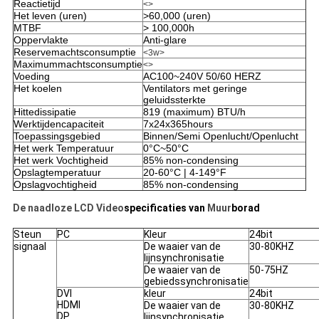
Reactietijd
<>
Het leven (uren)
>60,000 (uren)
MTBF
> 100,000h
Oppervlakte
Anti-glare
Reservemachtsconsumptie
<3w>
Maximummachtsconsumptie
<>
Voeding
AC100~240V 50/60 HERZ
Het koelen
Ventilators met geringe
geluidssterkte
Hittedissipatie
819 (maximum) BTU/h
Werktijdencapaciteit
7x24x365hours
Toepassingsgebied
Binnen/Semi Openlucht/Openlucht
Het werk Temperatuur
0°C~50°C
Het werk Vochtigheid
85% non-condensing
Opslagtemperatuur
20-60°C | 4-149°F
Opslagvochtigheid
85% non-condensing
De naadloze LCD Video
specificaties van
Muur
borad
Steun
PC
Kleur
24bit
signaal
De waaier van de
30-80KHZ
lijnsynchronisatie
De waaier van de
50-75HZ
gebiedssynchronisatie
DVI
kleur
24bit
HDMI
De waaier van de
30-80KHZ
DP
lijnsynchronisatie