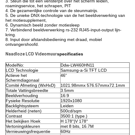
3. Steun die tot één vensterpit over het scherm leiden,
roamingservice, het schrapen, PIT
4. De gezamenlijke controle van de steunmatrijs.
5. De unieke DNX-technologie van de het beeldverwerking van
het motiesupplement,
6. Dynamisch beeld zonder motiesleep
7. Verbindend beeldverwerking rs-232 RJ45-input-output lijn-
kring.
8. Input door afstandsbediening met draad, mobiel
ontvangershoofd.
Naadloze LCD Videomuur
specificaties
ModelNo:
Ddw-LW460HN11
LCD Technologie
Samsung-a-Si TFT LCD
Actieve het
46“
Schermdiagonaal
Comité Afmeting (WxHxD)
1021.98mmx 576.57mmx72.1mm
Totale Vattingsbreedte
3.5mm
Beeldverhouding
16:9
Fysieke Resolutie
1920x1080
Backlightsysteem
Leiden
Helderheid (neten)
500cd/sqm
Contrast
3500:1 (type.)
Het bekijken Hoek
H 178°|V 178°
Vertoningskleuren
met 8 bits, 16.7M
Vernieuwingsfrequentie
60Hz