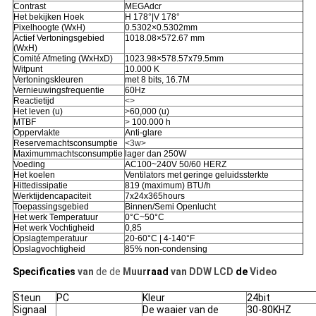
Contrast
MEGAdcr
Het bekijken Hoek
H 178°|V 178°
Pixelhoogte (WxH)
0.5302×0.5302mm
Actief Vertoningsgebied
1018.08×572.67 mm
(WxH)
Comité Afmeting (WxHxD)
1023.98×578.57x79.5mm
Witpunt
10.000 K
Vertoningskleuren
met 8 bits, 16.7M
Vernieuwingsfrequentie
60Hz
Reactietijd
<>
Het leven (u)
>
60,000 (u)
MTBF
>
100.000 h
Oppervlakte
Anti-glare
Reservemachtsconsumptie
<3w>
Maximummachtsconsumptie
lager dan 250W
Voeding
AC100~240V 50/60 HERZ
Het koelen
Ventilators met geringe geluidssterkte
Hittedissipatie
819 (maximum) BTU/h
Werktijdencapaciteit
7x24x365hours
Toepassingsgebied
Binnen/Semi Openlucht
Het werk Temperatuur
0°C~50°C
Het werk Vochtigheid
0,85
Opslagtemperatuur
20-60°C | 4-140°F
Opslagvochtigheid
85% non-condensing
Specificaties
van
de de
Muur
raad
van DDW LCD
de
Video
Steun
PC
Kleur
24bit
Signaal
De waaier van de
30-80KHZ