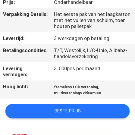
CONTACTEER
Prijs:
Onderhandelbaar
ONS
Verpakking Details:
Het eerste pak van het laagkarton
met het vullen van schuim, toen
houten palletpak
NIEUWS
Levertijd:
3 werkdagen op betaling
VERZOEK
Betalingscondities:
T/T, Westelijk, L/C-Unie, Alibaba-
handelsverzekering
OM
Levering
3, 000pcs per maand
EEN
vermogen:
CITAAT
Hoog licht:
,
frameless LCD vertoning
multivertonings videomuur
CASE
CENTER
BESTE PRIJS
SITEMAP