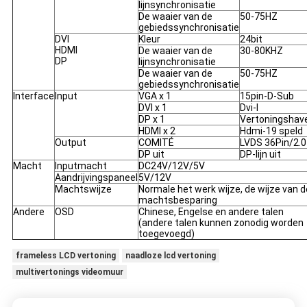
lijnsynchronisatie
De waaier van de
50-75HZ
gebiedssynchronisatie
DVI
Kleur
24bit
HDMI
De waaier van de
30-80KHZ
DP
lijnsynchronisatie
De waaier van de
50-75HZ
gebiedssynchronisatie
Interface
Input
VGA x 1
15pin-D-Sub
DVI x 1
Dvi-I
DP x 1
Vertoningshav
HDMI x 2
Hdmi-19 speld
Output
COMITÉ
LVDS 36Pin/2.0
DP uit
DP-lijn uit
Macht
Inputmacht
DC24V/12V/5V
Aandrijvingspaneel
5V/12V
Machtswijze
Normale het werk wijze, de wijze van d
machtsbesparing
Andere
OSD
Chinese, Engelse en andere talen
(andere talen kunnen zonodig worden
toegevoegd)
frameless LCD vertoning
naadloze lcd vertoning
multivertonings videomuur