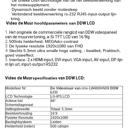
De unieke DNX-technologie van de het beeldverwerking van
het motiesupplement,
Dynamisch beeld zonder motiesleep
Verbindend beeldverwerking rs-232 RJ45-input-output lijn-
kring.
Video de Muur
hoofdparameters van
DDW LCD
1.
Het originele de commerciële ranglcd van DDW videopaneel
van de muurvertoning, a-Si TFT LCD van 16:9lg
2.
500nits helderheid, MEGAdcr-contrast
3.
De fysieke resolutie 1920x1080 van FHD
4.
Slechts 5.3mm ultra smalle hoge vatting, - kwaliteit, Praktisch,
goed visieeffect.
5.
Interface-
2 x HDMI input, DVI-input, VGA-input, AV-input, DP-lijn
in lijn uit, input-output RS232
Video de Muur
specificaties
van DDW LCD
:
Modelleer Nr:
De Videomuur van
ddw-
LW460HN09
DDW
LCD
LCD Technologie
LG-IPS LCD
Actieve het
46“
Schermdiagonaal
Vattingsbreedte
Totaal: 5.3mm
Beeldverhouding
16:9
Fysieke Resolutie
1920x1080
Backightsysteem
Leiden
Helderheid (neten)
500 cd/sqm