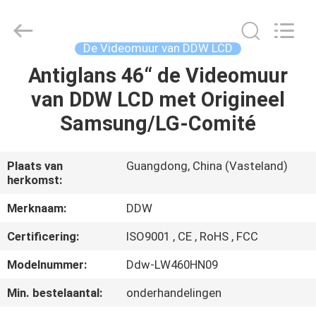
Co.,
Ltd..
All
Rights
Reserved.
De Videomuur van DDW LCD
Developed
by
Antiglans 46“ de Videomuur
HUIS
ECER
van DDW LCD met Origineel
PRODUCTEN
Samsung/LG-Comité
ONGEVEER
Plaats van
Guangdong, China (Vasteland)
herkomst:
ONS
Merknaam:
DDW
FABRIEKSREIS
Certificering:
ISO9001 , CE , RoHS , FCC
Modelnummer:
Ddw-LW460HN09
KWALITEITSCONTROLE
Min. bestelaantal:
onderhandelingen