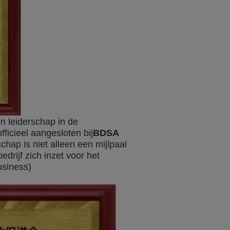
en leiderschap in de
officieel aangesloten bij
BDSA
schap is niet alleen een mijlpaal
drijf zich inzet voor het
usiness)