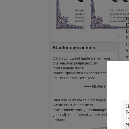
O
b
d
d
Klantenoverzichten
v
v
Dank voor uw het harde werken voor
ons vergaderzaalproject, Uw
professionele dienst,
kwaliteitsproducten en concurrerende
prijs is zeer indrukwekkend.
—— Mr.Vincent Kim
D
Snel reactie en volledig het begrip van
h
wat de eis is van de cliënt,
professionele ernstige technologie,
t
gaan wij met de dienst van uw bedrijf
e
akkoord
—— Mr.James