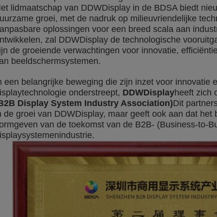
et lidmaatschap van DDWDisplay in de BDSA biedt nie
uurzame groei, met de nadruk op milieuvriendelijke techn
anpasbare oplossingen voor een breed scala aan industrieë
ntwikkelen, zal DDWDisplay de technologische vooruitg
ijn de groeiende verwachtingen voor innovatie, efficiën
an beeldschermsystemen.
n een belangrijke beweging die zijn inzet voor innovatie 
isplaytechnologie onderstreept,
DDWDisplay
heeft zich 
B2B Display System Industry Association)
Dit partner
n de groei van DDWDisplay, maar geeft ook aan dat het be
ormgeven van de toekomst van de B2B- (Business-to-B
isplaysystemenindustrie.