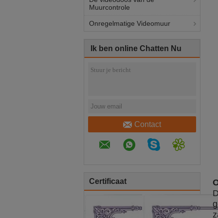
Muurcontrole
Onregelmatige Videomuur
Ik ben online Chatten Nu
Contact
Certificaat
O
D
g
z