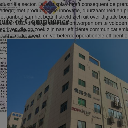
ndustriële sector, DDWDisplay heeft consequent de gren
erlegd, met producten die innovatie, duurzaamheid en p
et aanbod van het bedrijf strekt zich uit over digitale b
utdoor LED-displays, allemaal ontworpen om te voldoen 
edrijven die op zoek zijn naar efficiënte communicatiem
lantbetrokkenheid, en verbeterde operationele efficiëntie