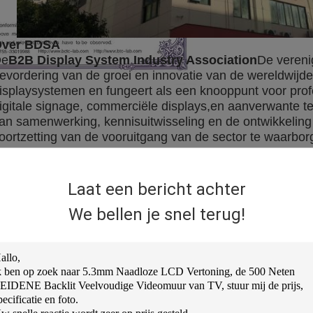
ver BDSA
De
B2B Display System Industry Association
De vereni
evordering van de groei en innovatie van de wereldwijd
isplaysystemen en fungeert als een knooppunt voor prof
igitale signage, commerciële displays,en aanverwante t
an samenwerking, kennisuitwisseling en de ontwikkeling
oortzetting van de vooruitgang van de sector te waarbor
Laat een bericht achter
We bellen je snel terug!
DWDisplay's lidmaatschap van BDSA stelt het bedrijf in
ogere kwaliteit, preciezere oplossingen, meer professio
echnologieën die voldoen aan milieunormen, waardoor de b
n duurzamer worden.