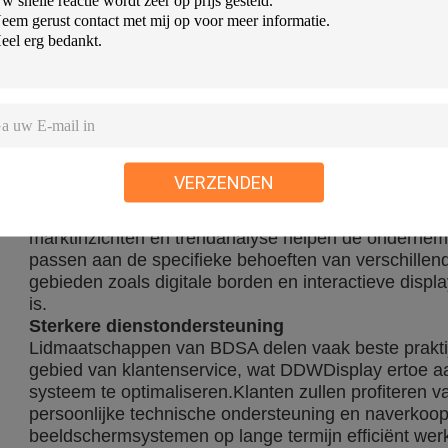
Producten en technologie van hogere kwaliteit
Door zich bij BDSA aan te sluiten, krijgt DDWDispl
technologieën en industriële normen, wat betekent da
efficiëntere, innovatievere en betrouwbaarder disp
industriële middelen en technologische uitwisselin
productkwaliteit voortdurend te verbeteren en ervoor
nieuwste en meest geoptimaliseerde technologieën 
Een nauwkeuriger antwoord op de behoeften van 
VERZENDEN
Na de toetreding tot BDSA is DDWDisplay beter in s
behoeften van de klanten te begrijpen en te beant
marktinzichten en trendanalyse helpen de ondernemi
passen aan de specifieke behoeften van verschillen
gebieden zoals digitale borden en interactieve displ
is.
Sterkere dienstondersteuning
Lidmaatschappen van BDSA delen vaak beste praktij
gebied van klantenservice, wat DDWDisplay ertoe aa
systeem te optimaliseren.Klanten zullen profiteren 
persoonlijke technische ondersteuning en naverkoop
beeldschermsystemen op lange termijn efficiënt werke