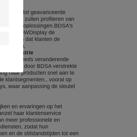
ay toegang tot geavanceerde
t klanten zullen profiteren van
lay-systeemoplossingen.BDSA's
g helpen DDWDisplay de
 te zorgen dat klanten de
ontvangen.
de industrie
taat de steeds veranderende
woorden.De door BDSA verstrekte
ng haar producten snel aan te
de klantsegmenten., vooral op
ays, waar aanpassing de sleutel
ken en ervaringen op het
nzet haar klantenservice
van meer professionele en
diensten, zodat hun
n en de stilstandstijden tot een