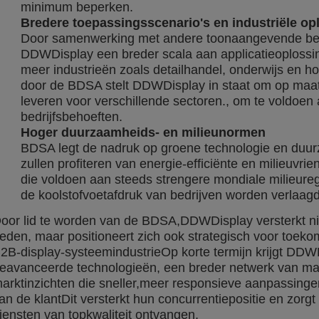
minimum beperken.
Bredere toepassingsscenario's en industriële op
Door samenwerking met andere toonaangevende bedri
DDWDisplay een breder scala aan applicatieoplossi
meer industrieën zoals detailhandel, onderwijs en h
door de BDSA stelt DDWDisplay in staat om op maa
leveren voor verschillende sectoren., om te voldoen
bedrijfsbehoeften.
Hoger duurzaamheids- en milieunormen
BDSA legt de nadruk op groene technologie en duur
zullen profiteren van energie-efficiënte en milieuvr
die voldoen aan steeds strengere mondiale milieureg
de koolstofvoetafdruk van bedrijven worden verlaagd
oor lid te worden van de BDSA,DDWDisplay versterkt niet
eden, maar positioneert zich ook strategisch voor toekom
2B-display-systeemindustrieOp korte termijn krijgt DDW
eavanceerde technologieën, een breder netwerk van mar
arktinzichten die sneller,meer responsieve aanpassing
an de klantDit versterkt hun concurrentiepositie en zorg
iensten van topkwaliteit ontvangen.