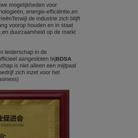
uwe mogelijkheden voor
ologieën, energie-efficiëntie,en
nTerwijl de industrie zich blijft
ang voorop houden en in staat
tie,en duurzaamheid op de markt
en leiderschap in de
officieel aangesloten bij
BDSA
schap is niet alleen een mijlpaal
drijf zich inzet voor het
usiness)