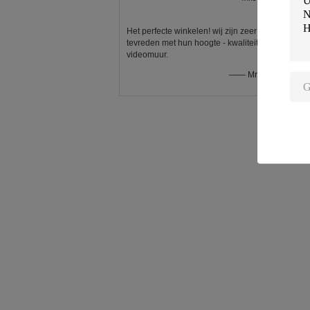
Het perfecte winkelen! wij zijn zeer
tevreden met hun hoogte - kwaliteitslcd
videomuur.
—— Mr.West