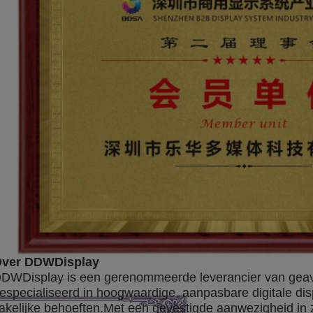
ver DDWDisplay
DWDisplay is een gerenommeerde leverancier van geav
especialiseerd in hoogwaardige, aanpasbare digitale dis
akelijke behoeften.Met een gevestigde aanwezigheid in