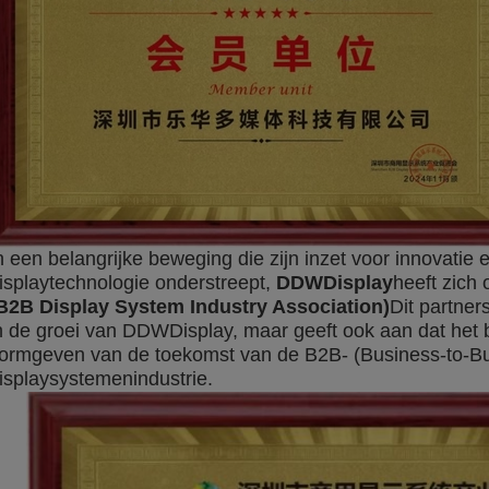
n een belangrijke beweging die zijn inzet voor innovatie 
isplaytechnologie onderstreept,
DDWDisplay
heeft zich 
B2B Display System Industry Association)
Dit partner
n de groei van DDWDisplay, maar geeft ook aan dat het be
ormgeven van de toekomst van de B2B- (Business-to-B
isplaysystemenindustrie.