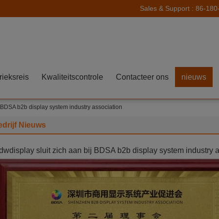
Sales & Support :
86-180
rieksreis
Kwaliteitscontrole
Contacteer ons
nieuws
j BDSA b2b display system industry association
drijf Nieuws
dwdisplay sluit zich aan bij BDSA b2b display system industry 