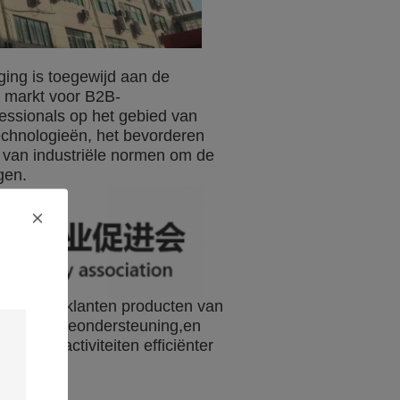
ging is toegewijd aan de
e markt voor B2B-
essionals op het gebied van
echnologieën, het bevorderen
 van industriële normen om de
gen.
 staat om klanten producten van
nele serviceondersteuning,en
edrijfsactiviteiten efficiënter