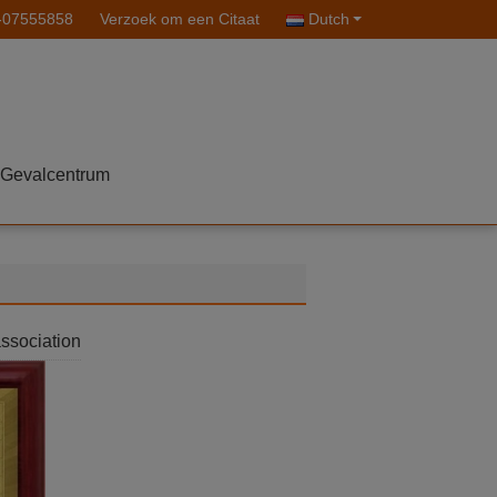
-07555858
Verzoek om een Citaat
Dutch
Gevalcentrum
association