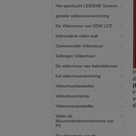
Het openlucht LEIDENE Scherm
geleide videomuurvertoning
De Videomuur van DDW LCD
interactieve video wall
Commerciële Videomuur
Gebogen Videomuur
De videomuur van kabeltelevisie
I
lcd videomuurvertoning
d
(
Videomuurbewerker
i
Videomuurmatrijs
v
d
Videomuurpulsteller
Video de
Muurcontrolemechanisme van
PC
De videodoos van de