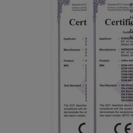
i
v
H
o
b
k