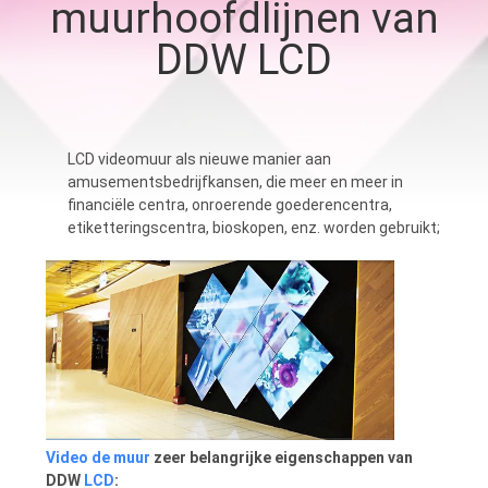
CONTACTEER
muurhoofdlijnen van
ONS
DDW LCD
NIEUWS
LCD videomuur als nieuwe manier aan
VERZOEK
amusementsbedrijfkansen, die meer en meer in
financiële centra, onroerende goederencentra,
OM
etiketteringscentra, bioskopen, enz. worden gebruikt;
EEN
CITAAT
CASE
CENTER
Video de muur
zeer belangrijke eigenschappen van
SITEMAP
DDW
LCD
: