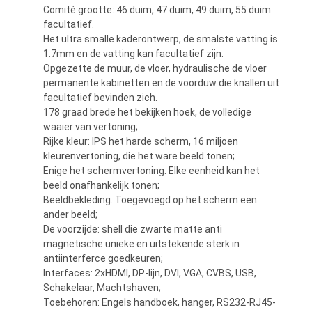
Comité grootte: 46 duim, 47 duim, 49 duim, 55 duim
facultatief.
PRIVACY
Het ultra smalle kaderontwerp, de smalste vatting is
1.7mm en de vatting kan facultatief zijn.
POLICY
Opgezette de muur, de vloer, hydraulische de vloer
permanente kabinetten en de voorduw die knallen uit
facultatief bevinden zich.
178 graad brede het bekijken hoek, de volledige
waaier van vertoning;
Rijke kleur: IPS het harde scherm, 16 miljoen
kleurenvertoning, die het ware beeld tonen;
Enige het schermvertoning. Elke eenheid kan het
beeld onafhankelijk tonen;
Beeldbekleding. Toegevoegd op het scherm een
ander beeld;
De voorzijde: shell die zwarte matte anti
magnetische unieke en uitstekende sterk in
antiinterferce goedkeuren;
Interfaces: 2xHDMI, DP-lijn, DVI, VGA, CVBS, USB,
Schakelaar, Machtshaven;
Toebehoren: Engels handboek, hanger, RS232-RJ45-