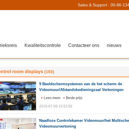
Sales & Support :
00-86-13
rieksreis
Kwaliteitscontrole
Contacteer ons
nieuws
ntrol room displays
(193)
9 Beeldschermsystemen van de het scherm de
Videomuur/Afstandsbedieningzaal Vertoningen
Lees meer
Beste prijs
2019-07-09 15:52:56
Naadloze Controlekamer Videomuur/het Multisch
Videomuurvertoning