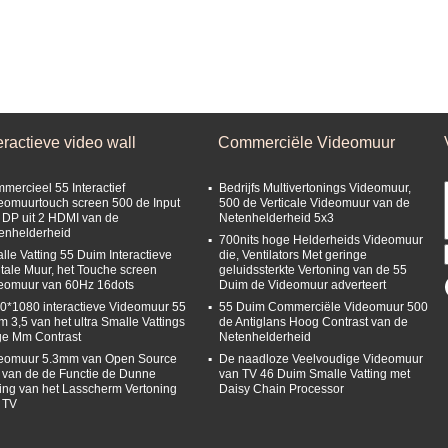
eractieve video wall
Commerciële Videomuur
mercieel 55 Interactief
Bedrijfs Multivertonings Videomuur,
eomuurtouch screen 500 de Input
500 de Verticale Videomuur van de
 DP uit 2 HDMI van de
Netenhelderheid 5x3
enhelderheid
700nits hoge Helderheids Videomuur
lle Vatting 55 Duim Interactieve
die, Ventilators Met geringe
itale Muur, het Touche screen
geluidssterkte Vertoning van de 55
eomuur van 60Hz 16dots
Duim de Videomuur adverteert
0*1080 interactieve Videomuur 55
55 Duim Commerciële Videomuur 500
m 3,5 van het ultra Smalle Vattings
de Antiglans Hoog Contrast van de
e Mm Contrast
Netenhelderheid
eomuur 5.3mm van Open Source
De naadloze Veelvoudige Videomuur
 van de de Functie de Dunne
van TV 46 Duim Smalle Vatting met
ting van het Lasscherm Vertoning
Daisy Chain Processor
 TV