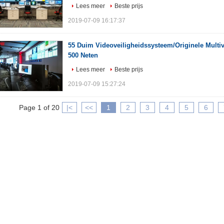
Lees meer
Beste prijs
2019-07-09 16:17:37
55 Duim Videoveiligheidssysteem/Originele Mult
500 Neten
Lees meer
Beste prijs
2019-07-09 15:27:24
Page 1 of 20
|<
<<
1
2
3
4
5
6