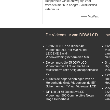
Het perfecte winkelen! wij zijn zeer
tevreden met hun hoogte - kwaliteitslcd
videomuur.
—— Mr.West
De Videomuur van DDW LCD
int
1920x1080 1,7 de Binnen4k
Com
Videomuur 2x3, het 500 Neten
Vid
LEIDENE Backlit
van
Videovertoningsscherm van Mm
Net
De commerciële 55 DDW LCD
Sma
Videomuur van LG van het Muur
Dig
Multischerm zette Antiglansoppervlakte
Vid
op
192
500nits de hoge Vertoningen van de
Dui
Helderheids Grote Videomuur, de 55“
Hog
Schermen van TV van Videowall LCD
Vid
DP-Lijn uit 55 Duimddw LCD
3x2
Videomuur 500 Commerciële Neten
Vat
Hoge Helderheid
van