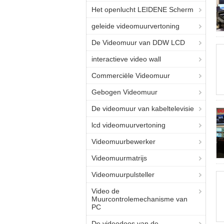
Het openlucht LEIDENE Scherm
geleide videomuurvertoning
De Videomuur van DDW LCD
interactieve video wall
Commerciële Videomuur
Gebogen Videomuur
De videomuur van kabeltelevisie
lcd videomuurvertoning
Videomuurbewerker
Videomuurmatrijs
Videomuurpulsteller
Video de
Muurcontrolemechanisme van
PC
De videodoos van de