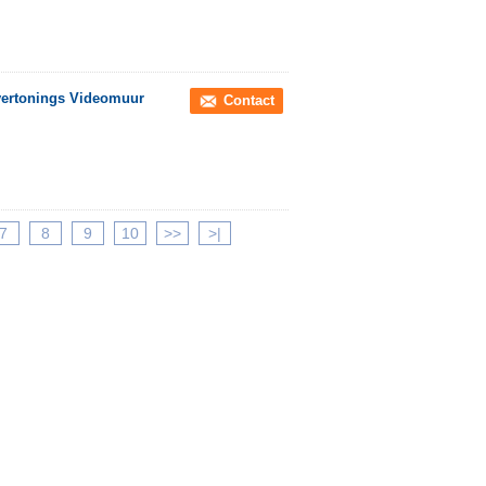
ivertonings Videomuur
Contact
7
8
9
10
>>
>|