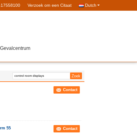
417558100
Verzoek om een Citaat
Dutch
Gevalcentrum
Contact
erm 55
Contact