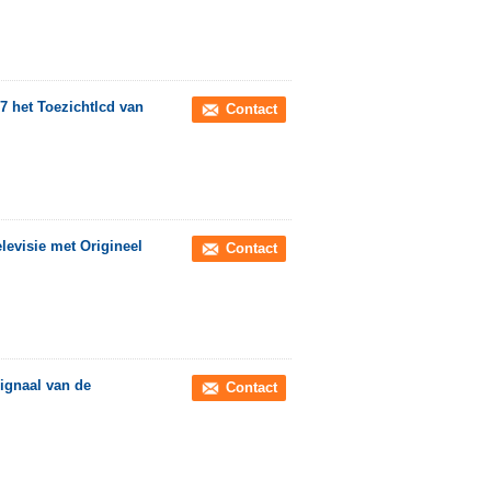
 het Toezichtlcd van
Contact
evisie met Origineel
Contact
ignaal van de
Contact