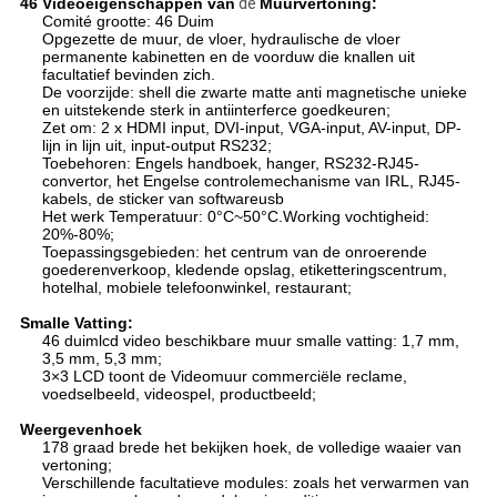
46 Video
eigenschappen
van
de
Muurvertoning
:
Comité grootte: 46 Duim
Opgezette de muur, de vloer, hydraulische de vloer
permanente kabinetten en de voorduw die knallen uit
facultatief bevinden zich.
De voorzijde: shell die zwarte matte anti magnetische unieke
en uitstekende sterk in antiinterferce goedkeuren;
Zet om: 2 x HDMI input, DVI-input, VGA-input, AV-input, DP-
lijn in lijn uit, input-output RS232;
Toebehoren: Engels handboek, hanger, RS232-RJ45-
convertor, het Engelse controlemechanisme van IRL, RJ45-
kabels, de sticker van softwareusb
Het werk Temperatuur: 0°C~50°C.Working vochtigheid:
20%-80%;
Toepassingsgebieden: het centrum van de onroerende
goederenverkoop, kledende opslag, etiketteringscentrum,
hotelhal, mobiele telefoonwinkel, restaurant;
Smalle Vatting:
46 duimlcd video beschikbare muur smalle vatting: 1,7 mm,
3,5 mm, 5,3 mm;
3×3 LCD toont de Videomuur commerciële reclame,
voedselbeeld, videospel, productbeeld;
Weergevenhoek
178 graad brede het bekijken hoek, de volledige waaier van
vertoning;
Verschillende facultatieve modules: zoals het verwarmen van