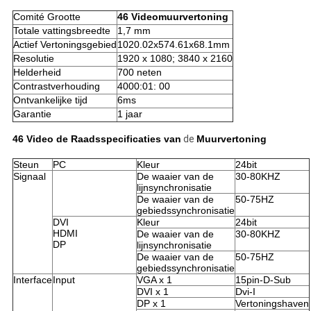
Comité Grootte
46 Videomuurvertoning
Totale vattingsbreedte
1,7 mm
Actief Vertoningsgebied
1020.02x574.61x68.1mm
Resolutie
1920 x 1080; 3840 x 2160
Helderheid
700 neten
Contrastverhouding
4000:01: 00
Ontvankelijke tijd
6ms
Garantie
1 jaar
46 Video de
Raadsspecificaties van
de
Muurvertoning
Steun
PC
Kleur
24bit
Signaal
De waaier van de
30-80KHZ
lijnsynchronisatie
De waaier van de
50-75HZ
gebiedssynchronisatie
DVI
Kleur
24bit
HDMI
De waaier van de
30-80KHZ
DP
lijnsynchronisatie
De waaier van de
50-75HZ
gebiedssynchronisatie
Interface
Input
VGA x 1
15pin-D-Sub
DVI x 1
Dvi-I
DP x 1
Vertoningshaven