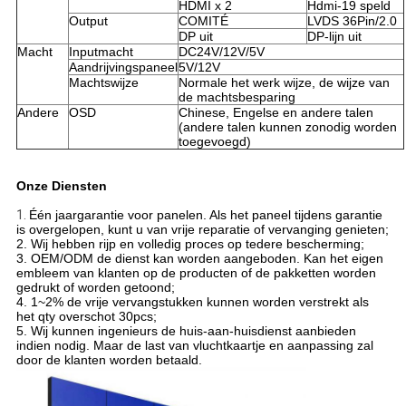
HDMI x 2
Hdmi-19 speld
Output
COMITÉ
LVDS 36Pin/2.0
DP uit
DP-lijn uit
Macht
Inputmacht
DC24V/12V/5V
Aandrijvingspaneel
5V/12V
Machtswijze
Normale het werk wijze, de wijze van
de machtsbesparing
Andere
OSD
Chinese, Engelse en andere talen
(andere talen kunnen zonodig worden
toegevoegd)
Onze Diensten
1.
Één jaargarantie voor panelen. Als het paneel tijdens garantie
is overgelopen, kunt u van vrije reparatie of vervanging genieten;
2. Wij hebben rijp en volledig proces op tedere bescherming;
3. OEM/ODM de dienst kan worden aangeboden. Kan het eigen
embleem van klanten op de producten of de pakketten worden
gedrukt of worden getoond;
4. 1~2% de vrije vervangstukken kunnen worden verstrekt als
het qty overschot 30pcs;
5. Wij kunnen ingenieurs de huis-aan-huisdienst aanbieden
indien nodig. Maar de last van vluchtkaartje en aanpassing zal
door de klanten worden betaald.