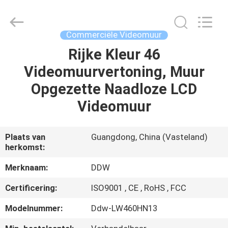
Co.,
Ltd..
All
Rights
Reserved.
Commerciële Videomuur
Developed
by
Rijke Kleur 46
HUIS
ECER
Videomuurvertoning, Muur
PRODUCTEN
Opgezette Naadloze LCD
Videomuur
ONGEVEER
ONS
Plaats van
Guangdong, China (Vasteland)
herkomst:
FABRIEKSREIS
Merknaam:
DDW
Certificering:
ISO9001 , CE , RoHS , FCC
KWALITEITSCONTROLE
Modelnummer:
Ddw-LW460HN13