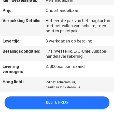
Min. bestelaantal:
Verhandelbaar
CONTACTEER
ONS
Prijs:
Onderhandelbaar
Verpakking Details:
Het eerste pak van het laagkarton
met het vullen van schuim, toen
NIEUWS
houten palletpak
Levertijd:
3 werkdagen op betaling
VERZOEK
OM
Betalingscondities:
T/T, Westelijk, L/C-Unie, Alibaba-
handelsverzekering
EEN
Levering
3, 000pcs per maand
CITAAT
vermogen:
Hoog licht:
,
lcd het schermmuur
CASE
naadloze lcd videomuur
CENTER
BESTE PRIJS
SITEMAP