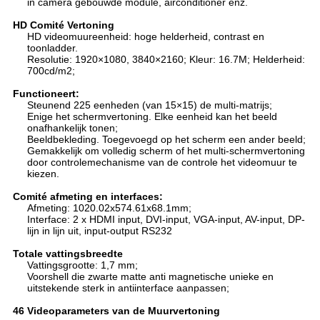
in camera gebouwde module, airconditioner enz.
HD Comité Vertoning
HD videomuureenheid: hoge helderheid, contrast en
toonladder.
Resolutie: 1920×1080, 3840×2160; Kleur: 16.7M; Helderheid:
700cd/m2;
Functioneert:
Steunend 225 eenheden (van 15×15) de multi-matrijs;
Enige het schermvertoning. Elke eenheid kan het beeld
onafhankelijk tonen;
Beeldbekleding. Toegevoegd op het scherm een ander beeld;
Gemakkelijk om volledig scherm of het multi-schermvertoning
door controlemechanisme van de controle het videomuur te
kiezen.
Comité afmeting en interfaces:
Afmeting: 1020.02x574.61x68.1mm;
Interface: 2 x HDMI input, DVI-input, VGA-input, AV-input, DP-
lijn in lijn uit, input-output RS232
Totale vattingsbreedte
Vattingsgrootte: 1,7 mm;
Voorshell die zwarte matte anti magnetische unieke en
uitstekende sterk in antiinterface aanpassen;
46 Videoparameters van de Muurvertoning