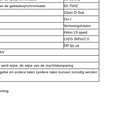
an de gebiedssynchronisatie
50-75HZ
15pin-D-Sub
Dvi-I
Vertoningshaven
VERZENDEN
Hdmi-19 speld
LVDS 36Pin/2.0
DP-lijn uit
/5V
 werk wijze, de wijze van de machtsbesparing
gelse en andere talen (andere talen kunnen zonodig worden
)
oning