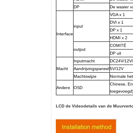
DP
De waaier v
VGA x 1
DVI x 1
input
DP x 1
Interface
HDMI x 2
COMITÉ
output
DP uit
Inputmacht
DC24V/12V
Macht
Aandrijvingspaneel
5V/12V
Machtswijze
Normale het
Chinese, En
Andere
OSD
toegevoegd
LCD de Videodetails van de Muurvert