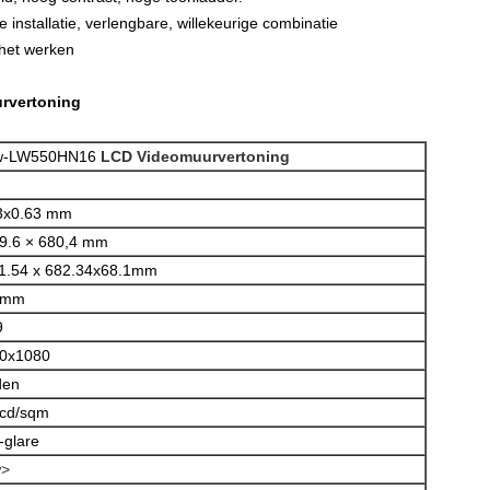
 installatie, verlengbare, willekeurige combinatie
d het werken
rvertoning
w-LW550HN16
LCD Videomuurvertoning
3x0.63 mm
9.6 × 680,4 mm
1.54 x 682.34x68.1mm
 mm
9
0x1080
den
cd/sqm
-glare
w>