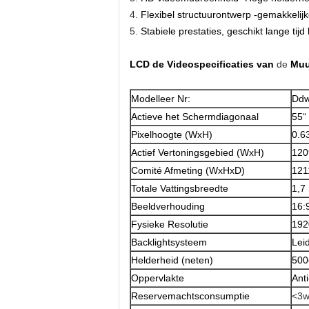
4.
Flexibel structuurontwerp -gemakkelijke
5.
Stabiele prestaties, geschikt lange tij
LCD de Video
specificaties
van
de
Muu
Modelleer Nr:
Dd
Actieve het Schermdiagonaal
55“
Pixelhoogte (WxH)
0.6
Actief Vertoningsgebied (WxH)
120
Comité Afmeting (WxHxD)
121
Totale Vattingsbreedte
1,7
Beeldverhouding
16:
Fysieke Resolutie
192
Backlightsysteem
Lei
Helderheid (neten)
500
Oppervlakte
Anti
Reservemachtsconsumptie
<3