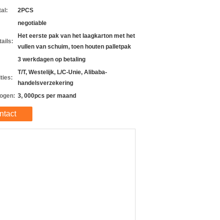
al:
2PCS
negotiable
Het eerste pak van het laagkarton met het
ails:
vullen van schuim, toen houten palletpak
3 werkdagen op betaling
T/T, Westelijk, L/C-Unie, Alibaba-
ties:
handelsverzekering
ogen:
3, 000pcs per maand
ntact