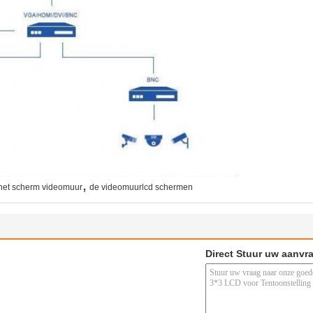
,
 het scherm videomuur
de videomuurlcd schermen
Direct Stuur uw aanvr