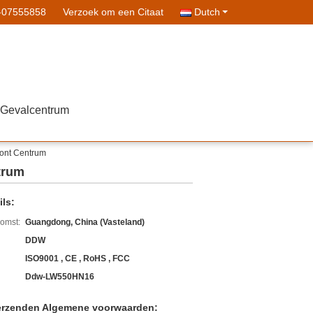
-07555858
Verzoek om een Citaat
Dutch
Gevalcentrum
oont Centrum
trum
ls:
komst:
Guangdong, China (Vasteland)
DDW
ISO9001 , CE , RoHS , FCC
Ddw-LW550HN16
erzenden Algemene voorwaarden: