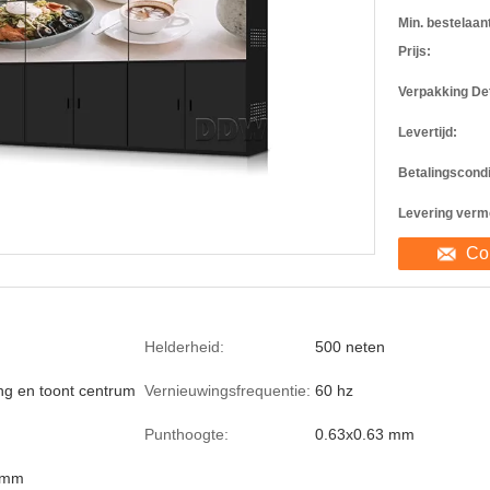
Min. bestelaant
Prijs:
Verpakking Det
Levertijd:
Betalingscondi
Levering verm
Co
Helderheid:
500 neten
ing en toont centrum
Vernieuwingsfrequentie:
60 hz
Punthoogte:
0.63x0.63 mm
4 mm