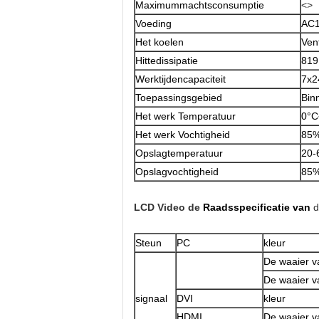
Maximummachtsconsumptie
<>
Voeding
AC1
Het koelen
Ven
Hittedissipatie
819
Werktijdencapaciteit
7x2
Toepassingsgebied
Bin
Het werk Temperatuur
0°C
Het werk Vochtigheid
85%
Opslagtemperatuur
20-
Opslagvochtigheid
85%
LCD Video de
Raadsspecificatie van
d
Steun
PC
kleur
De waaier va
De waaier v
signaal
DVI
kleur
HDMI
De waaier va