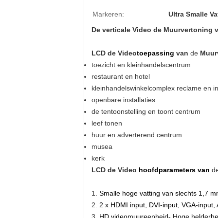
Markeren:
Ultra Smalle V
De verticale Video de Muurvertoning 
LCD de Video
toepassing
van
de
Muur
toezicht en kleinhandelscentrum
restaurant en hotel
kleinhandelswinkelcomplex reclame en in
openbare installaties
de tentoonstelling en toont centrum
leef tonen
huur en adverterend centrum
musea
kerk
LCD de Video
hoofdparameters van
d
1.
Smalle hoge vatting van slechts 1,7 mm d
2.
2 x HDMI input, DVI-input, VGA-input, AV
3.
HD videomuureenheid- Hoge helderheid