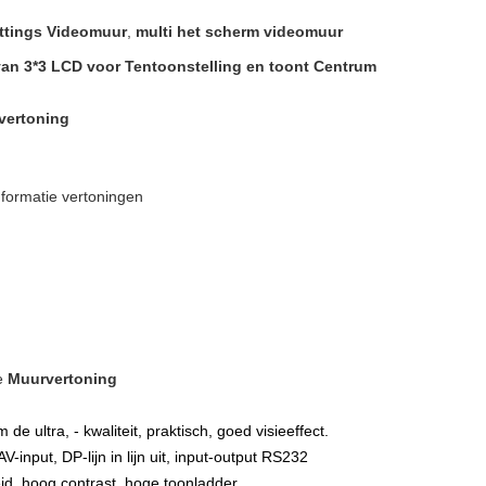
attings Videomuur
,
multi het scherm videomuur
van 3*3 LCD voor Tentoonstelling en toont Centrum
vertoning
formatie vertoningen
e
Muurvertoning
e ultra, - kwaliteit, praktisch, goed visieeffect.
-input, DP-lijn in lijn uit, input-output RS232
, hoog contrast, hoge toonladder.