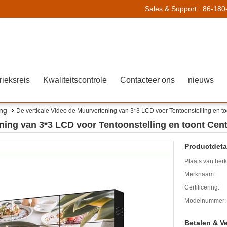
Sales & Support :
86-180
rieksreis
Kwaliteitscontrole
Contacteer ons
nieuws
ing
De verticale Video de Muurvertoning van 3*3 LCD voor Tentoonstelling en t
oning van 3*3 LCD voor Tentoonstelling en toont Cen
Productdetai
Plaats van her
Merknaam:
Certificering:
Modelnummer:
Betalen & V