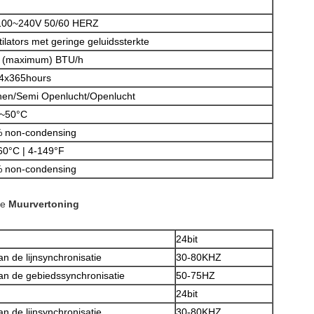
00~240V 50/60 HERZ
tilators met geringe geluidssterkte
 (maximum) BTU/h
4x365hours
nen/Semi Openlucht/Openlucht
~50°C
 non-condensing
Laat een bericht achter
60°C | 4-149°F
 non-condensing
We bellen je snel terug!
e
Muurvertoning
24bit
n de lijnsynchronisatie
30-80KHZ
an de gebiedssynchronisatie
50-75HZ
24bit
n de lijnsynchronisatie
30-80KHZ