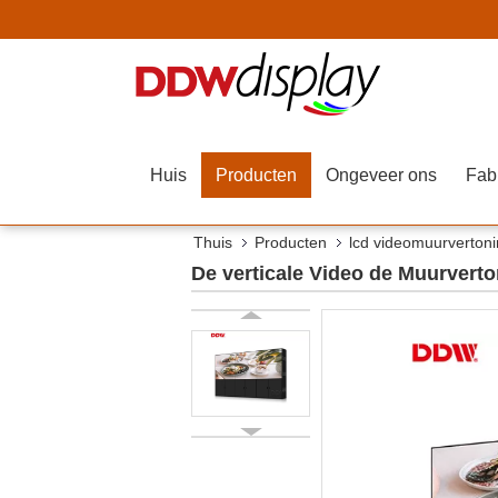
Huis
Producten
Ongeveer ons
Fab
Thuis
Producten
lcd videomuurverton
De verticale Video de Muurvert