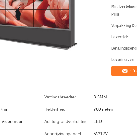
Min. bestelaant
Prijs:
Verpakking Det
Levertijd:
Betalingscondi
Levering verm
Co
Vattingsbreedte:
3.5MM
67mm
Helderheid:
700 neten
s Videomuur
Achtergrondverlichting:
LED
Aandrijvingspaneel:
5V/12V