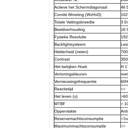
Actieve het Schermdiagonaal
46 
Comité Afmeting (WxHxD)
102
Totale Vattingsbreedte
3.
Beeldverhouding
16:
Fysieke Resolutie
192
Backlightsysteem
Lei
Helderheid (neten)
700
Contrast
350
Het bekijken Hoek
H 1
Vertoningskleuren
met
Vernieuwingsfrequentie
60H
Reactietijd
<>
Het leven (u)
>
60
MTBF
>
1
Oppervlakte
Anti
Reservemachtsconsumptie
<3
Maximummachtsconsumptie
<>