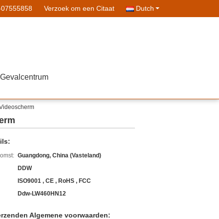
-07555858
Verzoek om een Citaat
Dutch
Gevalcentrum
 Videoscherm
herm
ls:
komst:
Guangdong, China (Vasteland)
DDW
ISO9001 , CE , RoHS , FCC
Ddw-LW460HN12
erzenden Algemene voorwaarden: