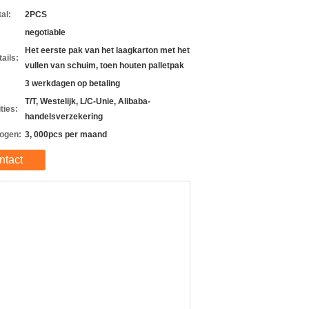
al:
2PCS
negotiable
Het eerste pak van het laagkarton met het
ails:
vullen van schuim, toen houten palletpak
3 werkdagen op betaling
T/T, Westelijk, L/C-Unie, Alibaba-
ties:
handelsverzekering
ogen:
3, 000pcs per maand
ntact