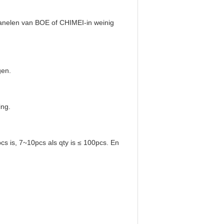
panelen van BOE of CHIMEI-in weinig
gen.
ing.
s is, 7~10pcs als qty is ≤ 100pcs. En