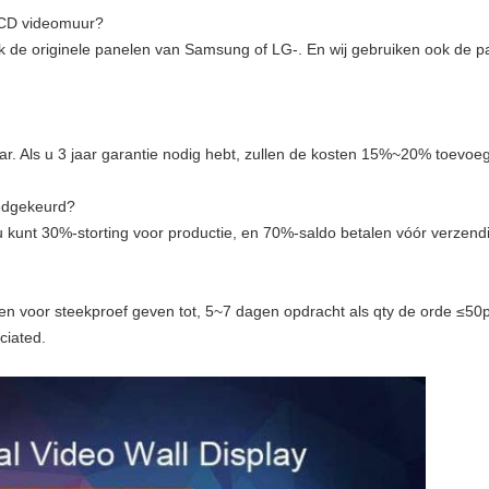
LCD videomuur?
jk de originele panelen van Samsung of LG-. En wij gebruiken ook de 
VERZENDEN
ar. Als u 3 jaar garantie nodig hebt, zullen de kosten 15%~20% toevoe
oedgekeurd?
u kunt 30%-storting voor productie, en 70%-saldo betalen vóór verzend
en voor steekproef geven tot, 5~7 dagen opdracht als qty de orde ≤50pc
ciated.