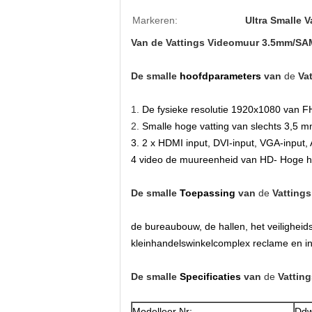
Markeren:
Ultra Smalle 
Van de Vattings Videomuur 3.5mm/S
De smalle
hoofdparameters
van
de
Va
1.
De fysieke resolutie 1920x1080 van 
2.
Smalle hoge vatting van slechts 3,5 mm d
3. 2 x HDMI input, DVI-input, VGA-input, AV
4 video de muureenheid van HD- Hoge he
De smalle
Toepassing
van
de
Vatting
de bureaubouw, de hallen, het veiligheid
kleinhandelswinkelcomplex reclame en inf
De smalle
Specificaties
van
de
Vattin
Modelleer Nr:
Dd