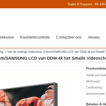
Sales & Support :
86-180
rieksreis
Kwaliteitscontrole
Contacteer ons
nieuws
ing
Van de Vattings Videomuur 3.5mm/SAMSUNG LCD van DDW 4k het Smalle
5mm/SAMSUNG LCD van DDW 4k het Smalle Videosc
Productdetai
Plaats van her
Merknaam:
Certificering:
Modelnummer:
Betalen & V