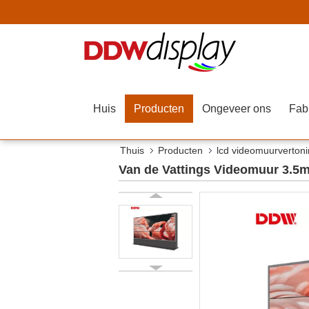
Huis
Producten
Ongeveer ons
Fab
Thuis
Producten
lcd videomuurverton
Van de Vattings Videomuur 3.