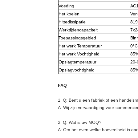
Voeding
AC1
Het koelen
Ven
Hittedissipatie
819
Werktijdencapaciteit
7x2
Toepassingsgebied
Bin
Het werk Temperatuur
0°C
Het werk Vochtigheid
85%
Opslagtemperatuur
20-
Opslagvochtigheid
85%
FAQ
1. Q: Bent u een fabriek of een handels
A: Wij zijn vervaardiging voor commerci
2. Q: Wat is uw MOQ?
A: Om het even welke hoeveelheid is aan