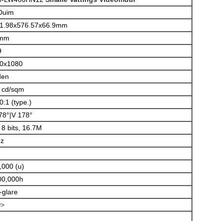
Duim
1.98x576.57x66.9mm
5mm
9
0x1080
den
 cd/sqm
0:1 (type.)
78°|V 178°
 8 bits, 16.7M
z
,000 (u)
00,000h
-glare
w>