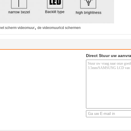
,
 het scherm videomuur
de videomuurlcd schermen
Direct Stuur uw aanvr