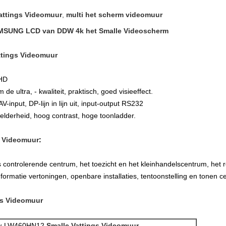
Vattings Videomuur
,
multi het scherm videomuur
AMSUNG LCD van DDW 4k het Smalle Videoscherm
ttings Videomuur
FHD
e ultra, - kwaliteit, praktisch, goed visieeffect.
-input, DP-lijn in lijn uit, input-output RS232
lderheid, hoog contrast, hoge toonladder.
s Videomuur
:
s controlerende centrum, het toezicht en het kleinhandelscentrum, het r
ormatie vertoningen, openbare installaties, tentoonstelling en tonen 
gs Videomuur
w-LW460HN12
Smalle Vattings Videomuur