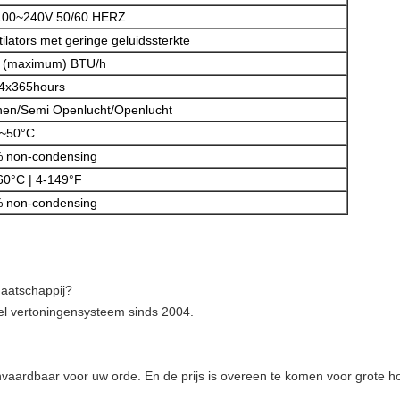
00~240V 50/60 HERZ
tilators met geringe geluidssterkte
 (maximum) BTU/h
4x365hours
nen/Semi Openlucht/Openlucht
Laat een bericht achter
~50°C
 non-condensing
We bellen je snel terug!
60°C | 4-149°F
 non-condensing
maatschappij?
eel vertoningensysteem sinds 2004.
vaardbaar voor uw orde. En de prijs is overeen te komen voor grote h