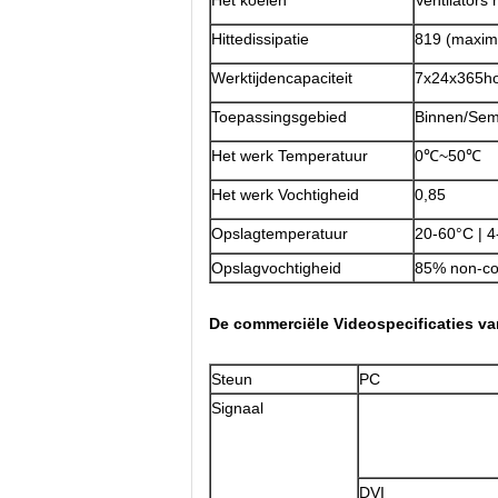
Het koelen
Ventilators
Hittedissipatie
819 (maxi
Werktijdencapaciteit
7x24x365h
Toepassingsgebied
Binnen/Sem
Het werk Temperatuur
0℃~50℃
Het werk Vochtigheid
0,85
Opslagtemperatuur
20-60°C | 
Opslagvochtigheid
85% non-co
De commerciële Videospecificaties v
Steun
PC
Signaal
DVI