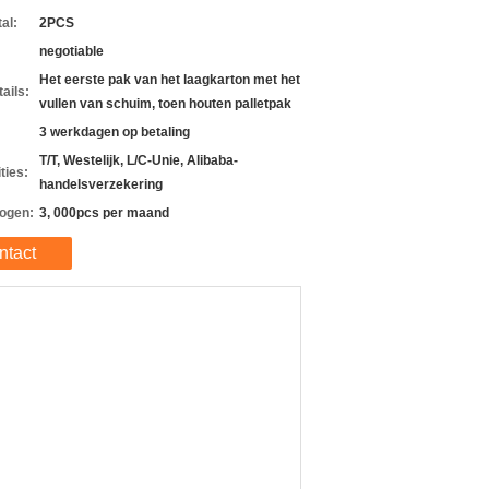
al:
2PCS
negotiable
Het eerste pak van het laagkarton met het
ails:
vullen van schuim, toen houten palletpak
3 werkdagen op betaling
T/T, Westelijk, L/C-Unie, Alibaba-
ties:
handelsverzekering
ogen:
3, 000pcs per maand
ntact