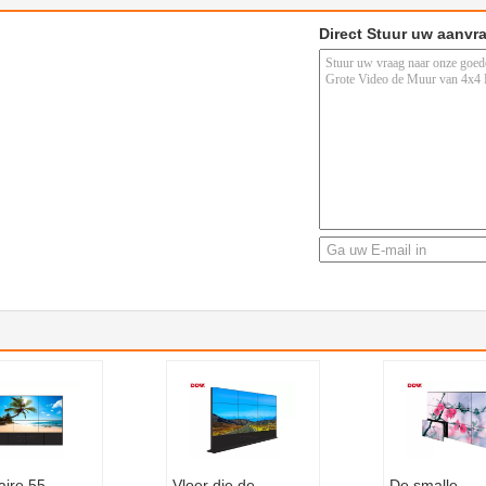
Direct Stuur uw aanvr
aire 55
Vloer die de
De smalle