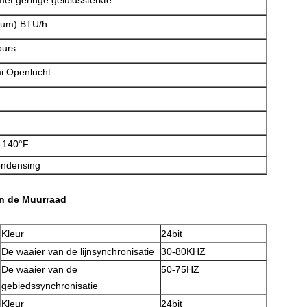
 met geringe geluidssterkte
mum) BTU/h
ours
i Openlucht
4-140°F
ndensing
an de Muurraad
Kleur
24bit
De waaier van de lijnsynchronisatie
30-80KHZ
De waaier van de
50-75HZ
gebiedssynchronisatie
Kleur
24bit