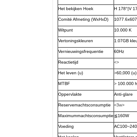
Het bekijken Hoek
H 178°|V 1
Comité Afmeting (WxHxD)
1077.6x60
Witpunt
10.000 K
Vertoningskleuren
1.07GB kle
Vernieuwingsfrequentie
60Hz
Reactietijd
<>
Het leven (u)
>
60,000 (u)
MTBF
>
100.000 
Oppervlakte
Anti-glare
Reservemachtsconsumptie
<3w>
Maximummachtsconsumptie
≦160W
Voeding
AC100~240