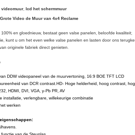
s videomuur
,
lcd het schermmuur
 Grote Video de Muur van 4x4 Reclame
 100% en gloednieuw, bestaat geen valse panelen, beloofde kwaliteit;
e, kunt u om het even welke valse panelen en lasten door ons terugke
an originele fabriek direct genieten.
s
d van DDW videopaneel van de muurvertoning, 16:9 BOE TFT LCD
ur
eenheid van
DCR contrast.HD
- Hoge helderheid, hoog contrast, hog
S232, HDMI, DVI, VGA, y-Pb PR, AV
 installatie, verlengbare, willekeurige combinatie
d het werken
e eigenschappen:
alhavens.
functie van de Steunlas