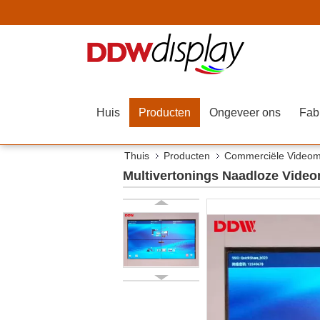
Huis
Producten
Ongeveer ons
Fab
Thuis
Producten
Commerciële Video
Multivertonings Naadloze Video