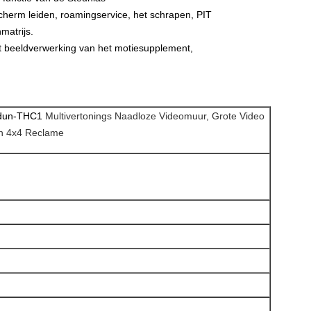
scherm leiden, roamingservice, het schrapen, PIT
matrijs.
t beeldverwerking van het motiesupplement,
dun-THC1
Multivertonings Naadloze Videomuur, Grote Video
n 4x4 Reclame