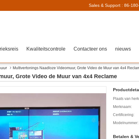
Sales & Support :
86-180
rieksreis
Kwaliteitscontrole
Contacteer ons
nieuws
muur
Multivertonings Naadloze Videomuur, Grote Video de Muur van 4x4 Recla
muur, Grote Video de Muur van 4x4 Reclame
Productdetai
Plaats van her
Merknaam:
Certificering:
Modelnummer:
Betalen & V