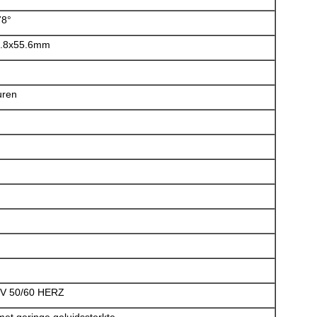
78°
7.8x55.6mm
uren
h
V 50/60 HERZ