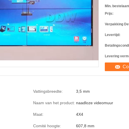
Min. bestelaant
Prijs:
Verpakking Det
Levertijd:
Betalingscondi
Levering verm
Co
Vattingsbreedte:
3,5 mm
Naam van het product:
naadloze videomuur
Maat:
4X4
Comité hoogte:
607,8 mm