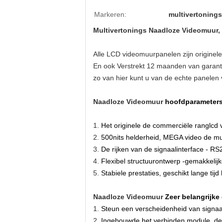
Markeren:
multivertoning
Multivertonings Naadloze Videomuur,
Alle LCD videomuurpanelen zijn originele
En ook Verstrekt 12 maanden van garanti
zo van hier kunt u van de echte panelen v
Naadloze Videomuur
hoofdparameter
1.
Het originele de commerciële ranglc
2.
500nits helderheid, MEGA
video
de
mu
3.
De rijken van de signaalinterface - R
4.
Flexibel structuurontwerp -gemakkelijke
5.
Stabiele prestaties, geschikt lange tij
Naadloze Videomuur
Zeer belangrijk
1.
Steun een verscheidenheid van signa
2.
Ingebouwde het verbinden module, de 