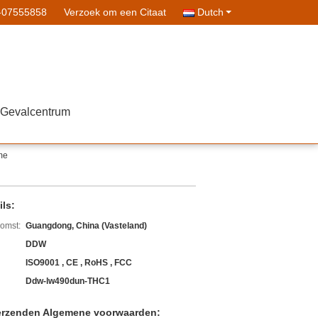
-07555858
Verzoek om een Citaat
Dutch
Gevalcentrum
me
ls:
komst:
Guangdong, China (Vasteland)
DDW
ISO9001 , CE , RoHS , FCC
Ddw-lw490dun-THC1
erzenden Algemene voorwaarden: