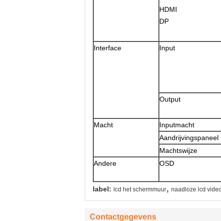
HDMI
DP
Interface
Input
Output
Macht
Inputmacht
Aandrijvingspaneel
Machtswijze
Andere
OSD
,
label:
lcd het schermmuur
naadloze lcd vid
Contactgegevens