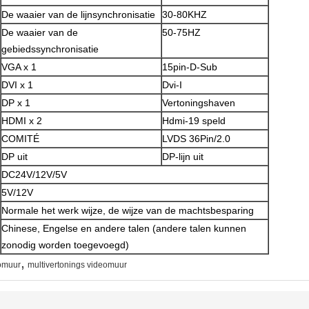
De waaier van de lijnsynchronisatie
30-80KHZ
De waaier van de
50-75HZ
gebiedssynchronisatie
VGA x 1
15pin-D-Sub
DVI x 1
Dvi-I
DP x 1
Vertoningshaven
HDMI x 2
Hdmi-19 speld
COMITÉ
LVDS 36Pin/2.0
DP uit
DP-lijn uit
DC24V/12V/5V
5V/12V
Normale het werk wijze, de wijze van de machtsbesparing
Chinese, Engelse en andere talen (andere talen kunnen
zonodig worden toegevoegd)
,
eomuur
multivertonings videomuur