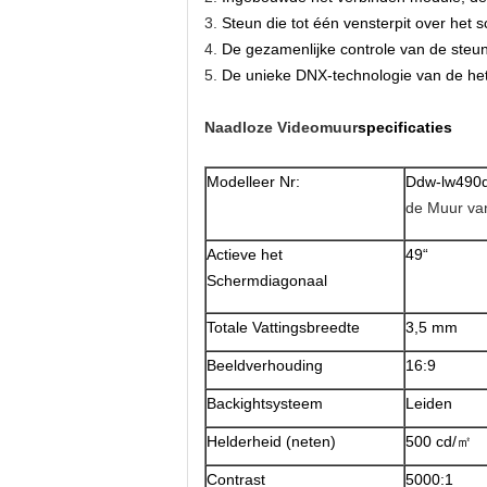
3.
Steun die tot één vensterpit over het 
4.
De gezamenlijke controle van de steun
5.
De unieke DNX-technologie van de he
Naadloze Videomuur
specificaties
Modelleer Nr:
Ddw-lw490
de Muur va
Actieve het
49“
Schermdiagonaal
Totale Vattingsbreedte
3,5 mm
Beeldverhouding
16:9
Backightsysteem
Leiden
Helderheid (neten)
500 cd/㎡
Contrast
5000:1