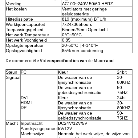
Voeding
AC100~240V 50/60 HERZ
Het koelen
Ventilators met geringe
geluidssterkte
Hittedissipatie
819 (maximum) BTU/h
Werktijdencapaciteit
7x24x365hours
Toepassingsgebied
Binnen/Semi Openlucht
Het werk Temperatuur
0°C~50°C
Het werk Vochtigheid
0,85
Opslagtemperatuur
20-60°C | 4-140°F
Opslagvochtigheid
85% non-condensing
De commerciële Video
specificaties van
de
Muur
raad
Steun
PC
Kleur
24bit
Signaal
De waaier van de
30-
lijnsynchronisatie
80KHZ
De waaier van de
50-
gebiedssynchronisatie
75HZ
DVI
Kleur
24bit
HDMI
De waaier van de
30-
DP
lijnsynchronisatie
80KHZ
De waaier van de
50-
gebiedssynchronisatie
75HZ
Macht
Inputmacht
DC24V/12V/5V
Aandrijvingspaneel
5V/12V
Machtswijze
Normale het werk wijze, de wijze van