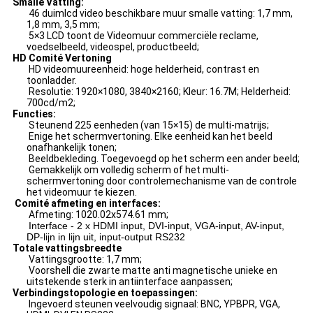
Smalle Vatting:
46 duimlcd video beschikbare muur smalle vatting: 1,7 mm,
1,8 mm, 3,5 mm;
5×3 LCD toont de Videomuur commerciële reclame,
voedselbeeld, videospel, productbeeld;
HD Comité Vertoning
HD videomuureenheid: hoge helderheid, contrast en
toonladder.
Resolutie: 1920×1080, 3840×2160; Kleur: 16.7M; Helderheid:
700cd/m2;
Functies:
Steunend 225 eenheden (van 15×15) de multi-matrijs;
Enige het schermvertoning. Elke eenheid kan het beeld
onafhankelijk tonen;
Beeldbekleding. Toegevoegd op het scherm een ander beeld;
Gemakkelijk om volledig scherm of het multi-
schermvertoning door controlemechanisme van de controle
het videomuur te kiezen.
Comité afmeting en interfaces:
Afmeting: 1020.02x574.61 mm;
Interface -
2 x HDMI input, DVI-input, VGA-input, AV-input,
DP-lijn in lijn uit, input-output RS232
Totale vattingsbreedte
Vattingsgrootte: 1,7 mm;
Voorshell die zwarte matte anti magnetische unieke en
uitstekende sterk in antiinterface aanpassen;
Verbindingstopologie en toepassingen:
Ingevoerd steunen veelvoudig signaal: BNC, YPBPR, VGA,