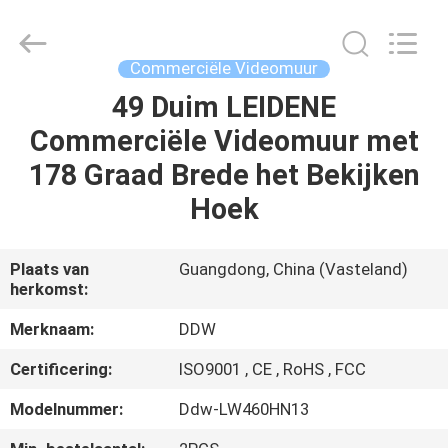
Co.,
Ltd..
All
Rights
Reserved.
Commerciële Videomuur
Developed
by
49 Duim LEIDENE
HUIS
ECER
Commerciële Videomuur met
PRODUCTEN
178 Graad Brede het Bekijken
Hoek
ONGEVEER
ONS
Plaats van
Guangdong, China (Vasteland)
herkomst:
FABRIEKSREIS
Merknaam:
DDW
Certificering:
ISO9001 , CE , RoHS , FCC
KWALITEITSCONTROLE
Modelnummer:
Ddw-LW460HN13