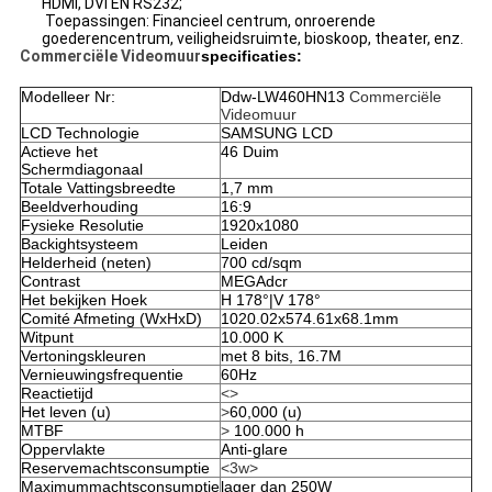
HDMI, DVI EN RS232;
Toepassingen: Financieel centrum, onroerende
goederencentrum, veiligheidsruimte, bioskoop, theater, enz.
Commerciële Videomuur
specificaties:
Modelleer Nr:
Ddw-LW460HN13
Commerciële
Videomuur
LCD Technologie
SAMSUNG
LCD
Actieve het
46 Duim
Schermdiagonaal
Totale Vattingsbreedte
1,7 mm
Beeldverhouding
16:9
Fysieke Resolutie
1920x1080
Backightsysteem
Leiden
Helderheid (neten)
700 cd/sqm
Contrast
MEGAdcr
Het bekijken Hoek
H 178°|V 178°
Comité Afmeting (WxHxD)
1020.02x574.61x68.1mm
Witpunt
10.000 K
Vertoningskleuren
met 8 bits, 16.7M
Vernieuwingsfrequentie
60Hz
Reactietijd
<>
Het leven (u)
>
60,000 (u)
MTBF
>
100.000 h
Oppervlakte
Anti-glare
Reservemachtsconsumptie
<3w>
Maximummachtsconsumptie
lager dan 250W