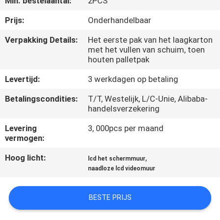
Min. bestelaantal:
2PCS
CONTACTEER
ONS
Prijs:
Onderhandelbaar
Verpakking Details:
Het eerste pak van het laagkarton
met het vullen van schuim, toen
NIEUWS
houten palletpak
Levertijd:
3 werkdagen op betaling
VERZOEK
OM
Betalingscondities:
T/T, Westelijk, L/C-Unie, Alibaba-
handelsverzekering
EEN
Levering
3, 000pcs per maand
CITAAT
vermogen:
Hoog licht:
,
lcd het schermmuur
CASE
naadloze lcd videomuur
CENTER
BESTE PRIJS
SITEMAP