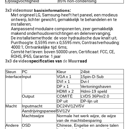
Opslagvochtigheid
85% non-condensing
3x3 videomuur
basisinformations:
Met origineel LG, Samsung-heeft het paneel, een modieus
ontwerp, lichter gewicht, gemakkelijk te behandelen en te
installeren;
Aanpassend modulaire componenten, zeer gemakkelijk
makend onderhoudsverrichtingen en delenvervanging;
De installatiemethode: de voor hydraulische duw knalt uit;
Punthoogte: 0,5595 mm x 0,5595 mm; Contrastverhouding:
4000:1; Ontvankelijke tijd: 6ms;
Comité het leven: boven 50000 uren; Certificaat: FCC, CE,
ROHS, IP65; Garantie: 1 jaar
3x3 de video
specificaties van
de
Muur
raad
Steun
PC
Kleur
24bit
Interface
Input
VGA x 1
15pin-D-Sub
DVI x 1
Dvi-I
DP x 1
Vertoningshaven
HDMI x 2
Hdmi-19 speld
Output
COMITÉ
LVDS 36Pin/2.0
DP uit
DP-lijn uit
Macht
Inputmacht
DC24V/12V/5V
Aandrijvingspaneel
5V/12V
Machtswijze
Normale het werk wijze, de wijze
van de machtsbesparing
Andere
OSD
Chinese, Engelse en andere talen