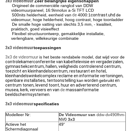
3x3 videomuur
Zeer belangrijke eigenschappen
Origineel de commerciële ranglcd van DDW
videomuurpaneel, 16:9innolux a-Si TFT LCD
500nits helderheid,
eenheid
van
de
4000:1
contrast.uhd
de
videomuur, hoge helderheid, hoog contrast, hoge toonladder
De smalle hoge vatting van slechts 3,5 mm, - kwaliteit,
praktisch, goed visieeffect
Flexibel structuurontwerp, gemakkelijke installatie,
verlengbare, willekeurige combinatie
3x3 videomuur
toepassingen
3x3 de videomuur
is het beste rendabele model, dat wijd voor de
controlekamerconferentie
van kabeltelevisie en vergaderzalen,
gymnastiekcentrum, hallen, veiligheids controlerend centrum,
toezicht en kleinhandelscentrum, restaurant en hotel,
kleinhandelswinkelcomplex reclame en informatie vertoningen,
openbare installaties, tentoonstelling
kan
worden
gebruikt
en
centrum tonen, levend toont, huur en adverterend centrum,
musea, kerk, vervoers en van
de
massainformatie
beeldschermsystemen.
3x3 videomuur
specificaties
Modelleer Nr:
De Videomuur van
ddw-dv490fhm-
NV0
3x3
Actieve het
49“
Schermdiagonaal