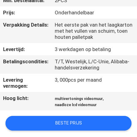
Min. bestelaantal:
2PCS
CONTACTEER
ONS
Prijs:
Onderhandelbaar
Verpakking Details:
Het eerste pak van het laagkarton
met het vullen van schuim, toen
NIEUWS
houten palletpak
Levertijd:
3 werkdagen op betaling
VERZOEK
OM
Betalingscondities:
T/T, Westelijk, L/C-Unie, Alibaba-
handelsverzekering
EEN
Levering
3, 000pcs per maand
CITAAT
vermogen:
Hoog licht:
,
multivertonings videomuur
CASE
naadloze lcd videomuur
CENTER
BESTE PRIJS
SITEMAP