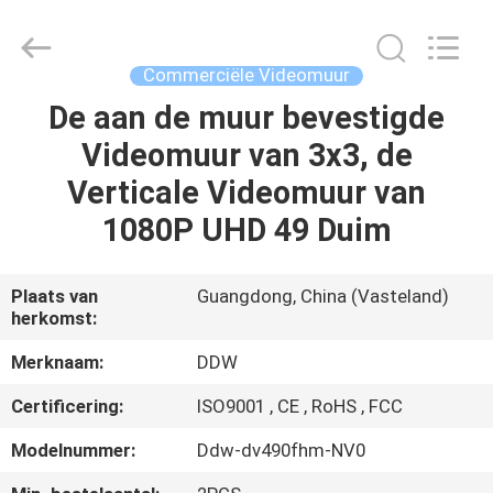
Co.,
Ltd..
All
Rights
Reserved.
Commerciële Videomuur
Developed
by
De aan de muur bevestigde
HUIS
ECER
Videomuur van 3x3, de
PRODUCTEN
Verticale Videomuur van
1080P UHD 49 Duim
ONGEVEER
ONS
Plaats van
Guangdong, China (Vasteland)
herkomst:
FABRIEKSREIS
Merknaam:
DDW
Certificering:
ISO9001 , CE , RoHS , FCC
KWALITEITSCONTROLE
Modelnummer:
Ddw-dv490fhm-NV0