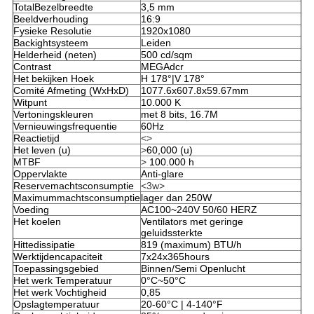
TotalBezelbreedte
3,5 mm
Beeldverhouding
16:9
Fysieke Resolutie
1920x1080
Backightsysteem
Leiden
Helderheid (neten)
500 cd/sqm
Contrast
MEGAdcr
Het bekijken Hoek
H 178°|V 178°
Comité Afmeting (WxHxD)
1077.6x607.8x59.67mm
Witpunt
10.000 K
Vertoningskleuren
met 8 bits, 16.7M
Vernieuwingsfrequentie
60Hz
Reactietijd
<>
Het leven (u)
>
60,000 (u)
MTBF
>
100.000 h
Oppervlakte
Anti-glare
Reservemachtsconsumptie
<3w>
Maximummachtsconsumptie
lager dan 250W
Voeding
AC100~240V 50/60 HERZ
Het koelen
Ventilators met geringe
geluidssterkte
Hittedissipatie
819 (maximum) BTU/h
Werktijdencapaciteit
7x24x365hours
Toepassingsgebied
Binnen/Semi Openlucht
Het werk Temperatuur
0°C~50°C
Het werk Vochtigheid
0,85
Opslagtemperatuur
20-60°C | 4-140°F