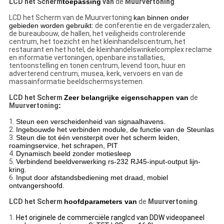
LCD het Scherm
toepassing
van
de
Muurvertoning
LCD het Scherm van
de
Muurvertoning
kan binnen onder
gebieden worden gebruikt:
de conferentie en de vergaderzalen,
de bureaubouw, de hallen, het veiligheids controlerende
centrum, het toezicht en het kleinhandelscentrum, het
restaurant en het hotel, de kleinhandelswinkelcomplex reclame
en informatie vertoningen, openbare installaties,
tentoonstelling en tonen centrum, levend toon, huur en
adverterend centrum, musea, kerk, vervoers en van de
massainformatie beeldschermsystemen.
LCD het Scherm
Zeer belangrijke eigenschappen van
de
Muurvertoning
:
1.
Steun een verscheidenheid van signaalhavens.
2.
Ingebouwde het verbinden module, de functie van de Steunlas
3.
Steun die tot één vensterpit over het scherm leiden,
roamingservice, het schrapen, PIT
4.
Dynamisch beeld zonder motiesleep
5.
Verbindend beeldverwerking rs-232 RJ45-input-output lijn-
kring.
6.
Input door afstandsbediening met draad, mobiel
ontvangershoofd.
LCD het Scherm
hoofdparameters van
de
Muurvertoning
1.
Het originele de commerciële ranglcd van DDW videopaneel