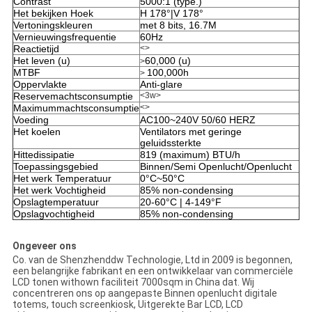
Contrast
5000:1 (type.)
Het bekijken Hoek
H 178°|V 178°
Vertoningskleuren
met 8 bits, 16.7M
Vernieuwingsfrequentie
60Hz
Reactietijd
<>
Het leven (u)
60,000 (u)
>
MTBF
100,000h
>
Oppervlakte
Anti-glare
Reservemachtsconsumptie
<3w>
Maximummachtsconsumptie
<>
Voeding
AC100~240V 50/60 HERZ
Het koelen
Ventilators met geringe
geluidssterkte
Hittedissipatie
819 (maximum) BTU/h
Toepassingsgebied
Binnen/Semi Openlucht/Openlucht
Het werk Temperatuur
0°C~50°C
Het werk Vochtigheid
85% non-condensing
Opslagtemperatuur
20-60°C | 4-149°F
Opslagvochtigheid
85% non-condensing
Ongeveer ons
Co. van de Shenzhenddw Technologie, Ltd in 2009 is begonnen,
een belangrijke fabrikant en een ontwikkelaar van commerciële
LCD tonen withown faciliteit 7000sqm in China dat. Wij
concentreren ons op aangepaste Binnen openlucht digitale
totems, touch screenkiosk, Uitgerekte Bar LCD, LCD