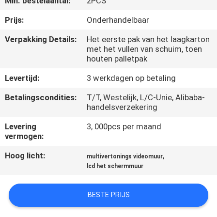
Min. bestelaantal:
2PCS
CONTACTEER
ONS
Prijs:
Onderhandelbaar
Verpakking Details:
Het eerste pak van het laagkarton
met het vullen van schuim, toen
NIEUWS
houten palletpak
Levertijd:
3 werkdagen op betaling
VERZOEK
OM
Betalingscondities:
T/T, Westelijk, L/C-Unie, Alibaba-
handelsverzekering
EEN
Levering
3, 000pcs per maand
CITAAT
vermogen:
Hoog licht:
,
multivertonings videomuur
CASE
lcd het schermmuur
CENTER
BESTE PRIJS
SITEMAP