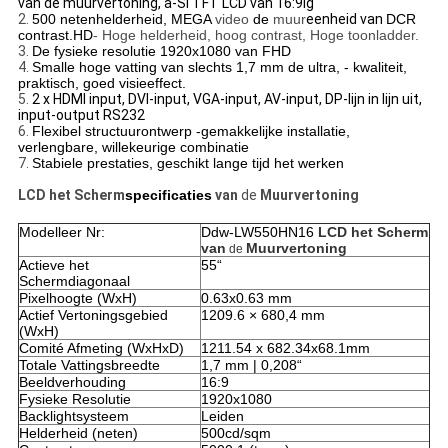
van de muurvertoning, a-Si TFT LCD van 16:9lg
2.
500 netenhelderheid, MEGA
video
de
muur
eenheid van
DCR
contrast.HD
- Hoge helderheid, hoog contrast, Hoge toonladder.
3.
De fysieke resolutie 1920x1080 van FHD
4.
Smalle hoge vatting van slechts 1,7 mm de ultra, - kwaliteit,
praktisch, goed visieeffect.
5.
2 x HDMI input, DVI-input, VGA-input, AV-input, DP-lijn in lijn uit,
input-output RS232
6.
Flexibel structuurontwerp -gemakkelijke installatie,
verlengbare, willekeurige combinatie
7.
Stabiele prestaties, geschikt lange tijd het werken
LCD het Scherm
specificaties
van
de
Muurvertoning
Modelleer Nr:
Ddw-LW550HN16
LCD het Scherm
van
Muurvertoning
de
Actieve het
55“
Schermdiagonaal
Pixelhoogte (WxH)
0.63x0.63 mm
Actief Vertoningsgebied
1209.6 × 680,4 mm
(WxH)
Comité Afmeting (WxHxD)
1211.54 x 682.34x68.1mm
Totale Vattingsbreedte
1,7 mm | 0,208“
Beeldverhouding
16:9
Fysieke Resolutie
1920x1080
Backlightsysteem
Leiden
Helderheid (neten)
500cd/sqm