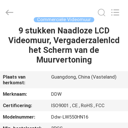
Co.,
Ltd..
All
Rights
Reserved.
Commerciële Videomuur
Developed
by
9 stukken Naadloze LCD
HUIS
ECER
Videomuur, Vergaderzalenlcd
PRODUCTEN
het Scherm van de
Muurvertoning
ONGEVEER
ONS
Plaats van
Guangdong, China (Vasteland)
herkomst:
FABRIEKSREIS
Merknaam:
DDW
Certificering:
ISO9001 , CE , RoHS , FCC
KWALITEITSCONTROLE
Modelnummer:
Ddw-LW550HN16