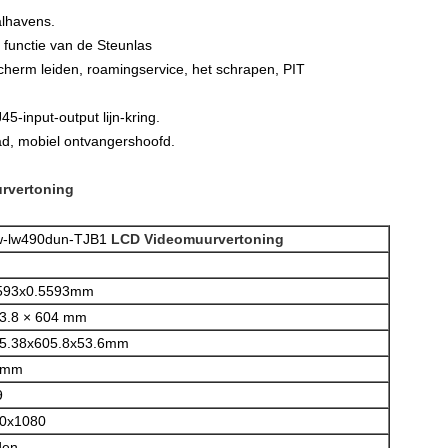
alhavens.
functie van de Steunlas
scherm leiden, roamingservice, het schrapen, PIT
-input-output lijn-kring.
ad, mobiel ontvangershoofd.
rvertoning
-lw490dun-TJB1
LCD Videomuurvertoning
593x0.5593mm
3.8 × 604 mm
5.38x605.8x53.6mm
8 mm
9
0x1080
den