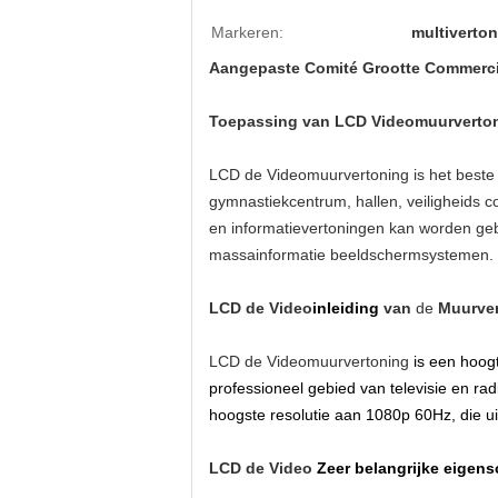
Markeren:
multiverto
Aangepaste Comité Grootte Commerci
Toepassing van LCD Videomuurverto
LCD de Videomuurvertoning is het beste 
gymnastiekcentrum, hallen, veiligheids c
en informatievertoningen kan worden gebr
massainformatie beeldschermsystemen.
LCD de Video
inleiding
van
de
Muurve
LCD de Videomuurvertoning
is een hoogt
professioneel gebied van televisie en rad
hoogste resolutie aan 1080p 60Hz, die ui
LCD de Video
Zeer belangrijke eigen