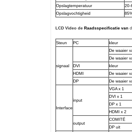
Opslagtemperatuur
20-
Opslagvochtigheid
85%
LCD Video de
Raadsspecificatie van
d
Steun
PC
kleur
De waaier va
De waaier v
signaal
DVI
kleur
HDMI
De waaier va
DP
De waaier v
VGA x 1
DVI x 1
input
DP x 1
Interface
HDMI x 2
COMITÉ
output
DP uit