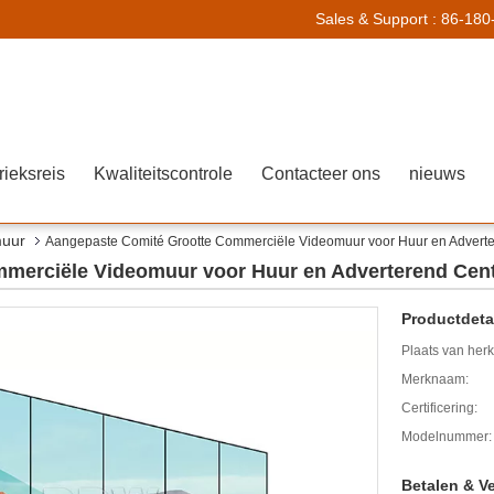
Sales & Support :
86-180
rieksreis
Kwaliteitscontrole
Contacteer ons
nieuws
muur
Aangepaste Comité Grootte Commerciële Videomuur voor Huur en Advert
merciële Videomuur voor Huur en Adverterend Cen
Productdetai
Plaats van her
Merknaam:
Certificering:
Modelnummer:
Betalen & V