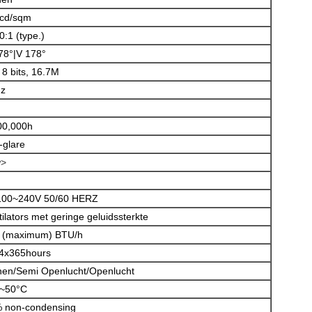
cd/sqm
Laat een bericht achter
0:1 (type.)
We bellen je snel terug!
78°|V 178°
 8 bits, 16.7M
z
00,000h
-glare
w>
00~240V 50/60 HERZ
tilators met geringe geluidssterkte
 (maximum) BTU/h
4x365hours
nen/Semi Openlucht/Openlucht
VERZENDEN
~50°C
 non-condensing