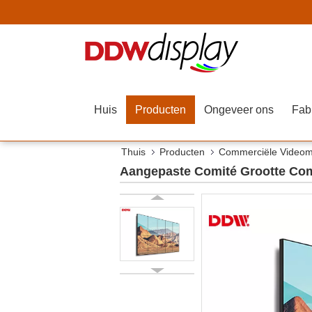
Huis
Producten
Ongeveer ons
Fab
Thuis
Producten
Commerciële Video
Aangepaste Comité Grootte Com