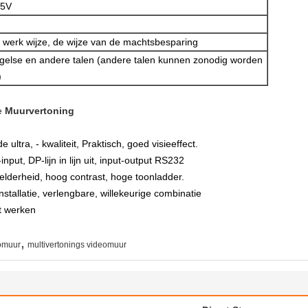
/5V
 werk wijze, de wijze van de machtsbesparing
gelse en andere talen (andere talen kunnen zonodig worden
)
e
Muurvertoning
ultra, - kwaliteit, Praktisch, goed visieeffect.
nput, DP-lijn in lijn uit, input-output RS232
derheid, hoog contrast, hoge toonladder.
nstallatie, verlengbare, willekeurige combinatie
et werken
,
eomuur
multivertonings videomuur