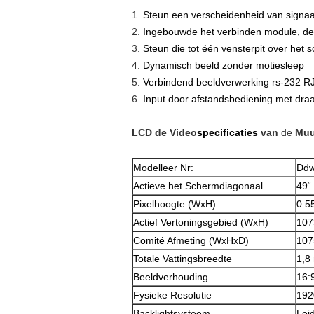
1.
Steun een verscheidenheid van signa
2.
Ingebouwde het verbinden module, de 
3.
Steun die tot één vensterpit over het 
4.
Dynamisch beeld zonder motiesleep
5.
Verbindend beeldverwerking rs-232 RJ45
6.
Input door afstandsbediening met dra
LCD de Video
specificaties
van
de
Muu
Modelleer Nr:
Ddw
Actieve het Schermdiagonaal
49“
Pixelhoogte (WxH)
0.5
Actief Vertoningsgebied (WxH)
107
Comité Afmeting (WxHxD)
107
Totale Vattingsbreedte
1,
Beeldverhouding
16:
Fysieke Resolutie
192
Backlightsysteem
Lei