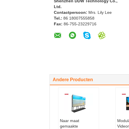
Shenzhen DDW Technology Co.,
Ltd.
Contactpersoon:
Mrs. Lily Lee
Tel.:
86 18007555858
Fax:
86-755-23229716
Andere Producten
Naar maat
Modul
gemaakte
Video