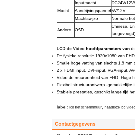
Inputmacht
DC24V/12V
Macht
Aandrijvingspaneel
5V/12V
Machtswijze
Normale het
Chinese, En
Andere
OSD
toegevoegd
LCD de Video
hoofdparameters van
d
De fysieke resolutie 1920x1080 van FHD
Smalle hoge vatting van slechts 1,8 mm de 
2 x HDMI input, DVI-input, VGA-input, AV-i
Video de muureenheid van FHD- Hoge hel
Flexibel structuurontwerp -gemakkelijke i
Stabiele prestaties, geschikt lange tijd h
,
label:
lcd het schermmuur
naadloze lcd vid
Contactgegevens