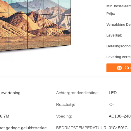
Min. bestelaant
Prijs:
Verpakking Det
Levertijd:
Betalingscondi
Levering verm
Co
urvertoning
Achtergrondverlichting:
LED
Reactietijd:
<>
16.7M
Voeding:
AC100~240
met geringe geluidssterkte
BEDRIJFSTEMPERATUUR:
0°C~50°C