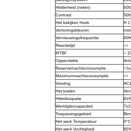
Helderheid (neten)
500
Contrast
500
Het bekijken Hoek
H 1
Vertoningskleuren
met
Vernieuwingsfrequentie
60H
Reactietijd
<>
MTBF
>
1
Oppervlakte
Anti
Reservemachtsconsumptie
<3
Maximummachtsconsumptie
<>
Voeding
AC1
Het koelen
Ven
Hittedissipatie
819
Werktijdencapaciteit
7x2
Toepassingsgebied
Bin
Het werk Temperatuur
0°C
Het werk Vochtigheid
85%