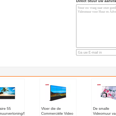
Direct Stuur uw aanvr
aire 55
Vloer die de
De smalle
muurvertoning/Naadloze
Commerciële Video
Videomuur va