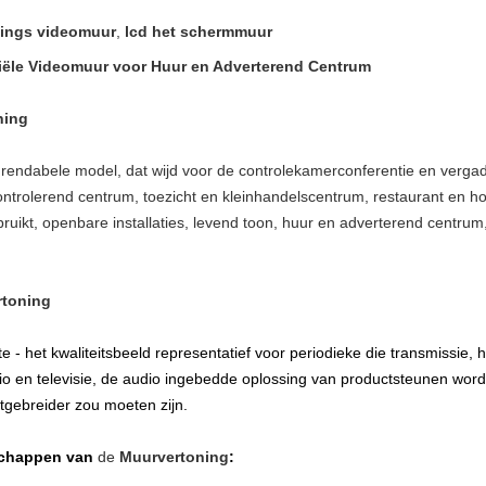
nings videomuur
,
lcd het schermmuur
ële Videomuur voor Huur en Adverterend Centrum
ning
rendabele model, dat wijd voor de controlekamerconferentie en vergade
ontrolerend centrum, toezicht en kleinhandelscentrum, restaurant en h
uikt, openbare installaties, levend toon, huur en adverterend centrum
rtoning
e - het kwaliteitsbeeld representatief voor periodieke die transmissie, 
io en televisie, de audio ingebedde oplossing van productsteunen wordt g
tgebreider zou moeten zijn.
schappen van
de
Muurvertoning
: