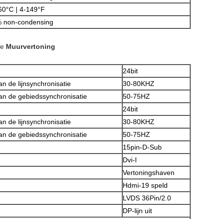
60°C | 4-149°F
 non-condensing
e
Muurvertoning
24bit
n de lijnsynchronisatie
30-80KHZ
an de gebiedssynchronisatie
50-75HZ
24bit
n de lijnsynchronisatie
30-80KHZ
an de gebiedssynchronisatie
50-75HZ
15pin-D-Sub
Dvi-I
Vertoningshaven
Hdmi-19 speld
LVDS 36Pin/2.0
DP-lijn uit