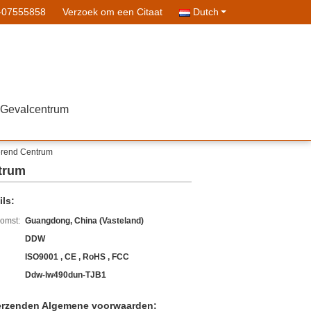
-07555858
Verzoek om een Citaat
Dutch
Gevalcentrum
erend Centrum
trum
ls:
komst:
Guangdong, China (Vasteland)
DDW
ISO9001 , CE , RoHS , FCC
Ddw-lw490dun-TJB1
erzenden Algemene voorwaarden: