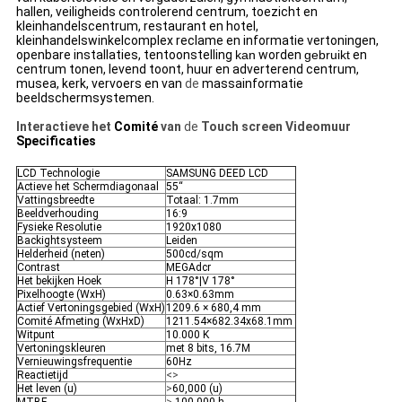
hallen, veiligheids controlerend centrum, toezicht en
kleinhandelscentrum, restaurant en hotel,
kleinhandelswinkelcomplex reclame en informatie vertoningen,
openbare installaties, tentoonstelling
kan
worden
gebruikt
en
centrum tonen, levend toont, huur en adverterend centrum,
musea, kerk, vervoers en van
de
massainformatie
beeldschermsystemen.
Interactieve het
Comité
van
de
Touch screen Videomuur
Specificaties
LCD Technologie
SAMSUNG DEED LCD
Actieve het Schermdiagonaal
55“
Vattingsbreedte
Totaal: 1.7mm
Beeldverhouding
16:9
Fysieke Resolutie
1920x1080
Backightsysteem
Leiden
Helderheid (neten)
500cd/sqm
Contrast
MEGAdcr
Het bekijken Hoek
H 178°|V 178°
Pixelhoogte (WxH)
0.63×0.63mm
Actief Vertoningsgebied (WxH)
1209.6 × 680,4 mm
Comité Afmeting (WxHxD)
1211.54×682.34x68.1mm
Witpunt
10.000 K
Vertoningskleuren
met 8 bits, 16.7M
Vernieuwingsfrequentie
60Hz
Reactietijd
<>
Het leven (u)
>
60,000 (u)