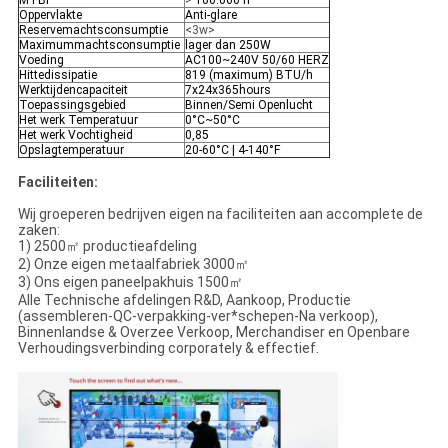
MTBF
>
100.000 h
Oppervlakte
Anti-glare
Reservemachtsconsumptie
<3w>
Maximummachtsconsumptie
lager dan 250W
Voeding
AC100~240V 50/60 HERZ
Hittedissipatie
819 (maximum) BTU/h
Werktijdencapaciteit
7x24x365hours
Toepassingsgebied
Binnen/Semi Openlucht
Het werk Temperatuur
0°C~50°C
Het werk Vochtigheid
0,85
Opslagtemperatuur
20-60°C | 4-140°F
Faciliteiten:
Wij groeperen bedrijven eigen na faciliteiten aan accomplete de
zaken:
1) 2500㎡ productieafdeling
2) Onze eigen metaalfabriek 3000㎡
3) Ons eigen paneelpakhuis 1500㎡
Alle Technische afdelingen R&D, Aankoop, Productie
(assembleren-QC-verpakking-ver*schepen-Na verkoop),
Binnenlandse & Overzee Verkoop, Merchandiser en Openbare
Verhoudingsverbinding corporately & effectief.