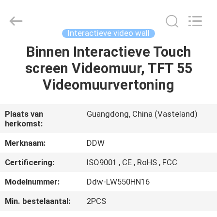
Co.,
Ltd..
All
Rights
Reserved.
Interactieve video wall
Developed
by
ECER
Binnen Interactieve Touch
HUIS
screen Videomuur, TFT 55
PRODUCTEN
Videomuurvertoning
ONGEVEER
Plaats van
Guangdong, China (Vasteland)
herkomst:
ONS
Merknaam:
DDW
FABRIEKSREIS
Certificering:
ISO9001 , CE , RoHS , FCC
Modelnummer:
Ddw-LW550HN16
KWALITEITSCONTROLE
Min. bestelaantal:
2PCS