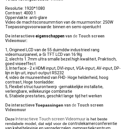
Resolutie: 1920*1080
Contrast: 4000:1
Oppervlakte: anti-glare
Video de machtsconsummtion van de muurmonitor: 250W
Toepassingsvoorwaarde: binnen en semi-openlucht
De interactieve
eigenschappen
van
de
Touch screen
Videomuur
:
1, Origineel LCD van de 55 duimddw industrieel rang
videomuurpaneel, a-Si TFT LCD van 16:9lg
2, slechts 1.7mm ultra smalle bezel.high kwaliteit, Praktisch,
goed visieeffect.
3, Interface - 2 x HDMI input, DVI-input, VGA-input, AV-input, DP-
lijn in lijn uit, input-output RS232
4, video de muureenheid van FHD- Hoge helderheid, hoog
contrast, Hoge toonladder.
5, Flexibel structuurontwerp -gemakkelijke installatie,
verlengbare, willekeurige combinatie
6, Stabiele prestaties, geschikt lange tijd het werken
De interactieve
Toepassingen
van
de
Touch screen
Videomuur
Deze
Interactieve Touch screen Videomuur
is het beste
rendabele model, dat wijd voor de
controlekamerconferentie
van kabeltelevisie en vergaderzalen, gymnastiekcentrum,