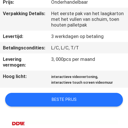
CONTACTEER
Prijs:
Onderhandelbaar
ONS
Verpakking Details:
Het eerste pak van het laagkarton
met het vullen van schuim, toen
houten palletpak
NIEUWS
Levertijd:
3 werkdagen op betaling
VERZOEK
Betalingscondities:
L/C, L/C, T/T
OM
Levering
3, 000pcs per maand
vermogen:
EEN
Hoog licht:
,
CITAAT
interactieve videovertoning
interactieve touch screen videomuur
CASE
BESTE PRIJS
CENTER
SITEMAP