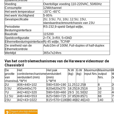
systeemcontrole
Voeding
Overtollige voeding 110-220VAC, 50/60Hz
Consumptie
12W/channel
Het werk temperatuur
-20°C--60°C
Het werk Vochtigheid
5-95%
Gevalspecificatie
2U, 3.5U, 7U, 10U, 12.5U, 15U,
standaardrackmountchassis van 23U
Periodieke
RS-232,9-speld Getypt wijfje,
Besturingsinterface
Baudrate
115200
Speldconfiguratie
2=TX, 3=RX, 5=GND
Ethernetbesturingsinterface
Rj-45 wijfje, TCP/IP
De snelheid van de
Auto10m of 100M, Full-duplex of half-duplex
Ethernetcontrole
Werktijd
365x7x24hrs
Van het controlemechanismeu van de Hareware videomuur de
Chassisbril
De
Het
Het pak
N.W
G.W
Maximum
Maximum
M
grootte
controlemechanisme
verduistert
(kg)
(kg)
input Nrs.
output
M
van
verduistert (mm)
(mm)
Nrs.
(
chassisu
L*W*H
L*W*H
2U
406×440×102
590×530×190
11.25
12.25
8
8
2
3.5U
450x440x170
620x620x270
18.25
19.25
16
16
3
7U
442×402×320
590×530×460
29.5
31.50
32
32
4
12.5U
446×440×553
625×580×725
37.85
39.85
71
68
7
23U
442×43×1022
615×570×1180
80.46
82.46
143
140
1