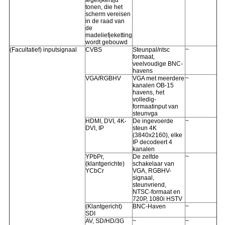
tegelijkertijd
tonen, die het
scherm vereisen
in de raad van
de
madeliefjeketting
wordt gebouwd
(Facultatief) inputsignaal
CVBS
Steunpal/ntsc
~
formaat,
veelvoudige BNC-
havens
VGA/RGBHV
VGA met meerdere
~
kanalen OB-15
havens, het
volledig-
formaatinput van
steunvga
HDMI, DVI, 4K-
De ingevoerde
~
DVI, IP
steun 4K
(3840x2160), elke
IP decodeert 4
kanalen
YPbPr,
De zelfde
~
(klantgerichte)
schakelaar van
YCbCr
VGA, RGBHV-
signaal,
steunvriend,
NTSC-formaat en
720P, 1080i HSTV
(Klantgericht)
BNC-Haven
~
SDI
AV, SD/HD/3G
~
~