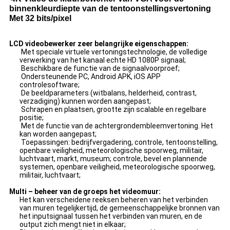
binnenkleurdiepte van de tentoonstellingsvertoning
Met 32 bits/pixel
LCD videobewerker zeer belangrijke eigenschappen:
Met speciale virtuele vertoningstechnologie, de volledige
verwerking van het kanaal echte HD 1080P signaal;
Beschikbare de functie van de signaalvoorproef;
Ondersteunende PC, Android APK, iOS APP
controlesoftware;
De beeldparameters (witbalans, helderheid, contrast,
verzadiging) kunnen worden aangepast;
Schrapen en plaatsen, grootte zijn scalable en regelbare
positie;
Met de functie van de achtergrondembleemvertoning. Het
kan worden aangepast;
Toepassingen: bedrijfvergadering, controle, tentoonstelling,
openbare veiligheid, meteorologische spoorweg, militair,
luchtvaart, markt, museum; controle, bevel en plannende
systemen, openbare veiligheid, meteorologische spoorweg,
militair, luchtvaart;
Multi – beheer van de groeps het videomuur:
Het kan verscheidene reeksen beheren van het verbinden
van muren tegelijkertijd, de gemeenschappelijke bronnen van
het inputsignaal tussen het verbinden van muren, en de
output zich mengt niet in elkaar;