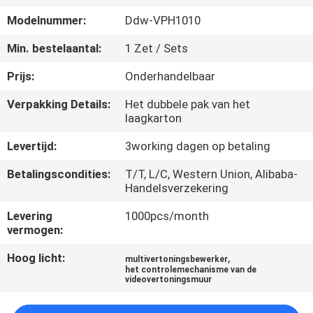
CONTACTEER
Modelnummer:
Ddw-VPH1010
ONS
Min. bestelaantal:
1 Zet / Sets
NIEUWS
Prijs:
Onderhandelbaar
Verpakking Details:
Het dubbele pak van het
VERZOEK
laagkarton
OM
Levertijd:
3working dagen op betaling
EEN
Betalingscondities:
T/T, L/C, Western Union, Alibaba-
CITAAT
Handelsverzekering
Levering
1000pcs/month
vermogen:
CASE
CENTER
Hoog licht:
,
multivertoningsbewerker
het controlemechanisme van de
videovertoningsmuur
SITEMAP