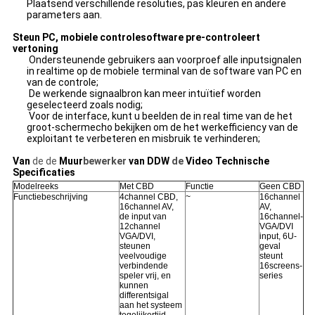
Plaatsend verschillende resoluties, pas kleuren en andere
parameters aan.
Steun PC, mobiele controlesoftware pre-controleert
vertoning
Ondersteunende gebruikers aan voorproef alle inputsignalen
in realtime op de mobiele terminal van de software van PC en
van de controle;
De werkende signaalbron kan meer intuïtief worden
geselecteerd zoals nodig;
Voor de interface, kunt u beelden de in real time van de het
groot-schermecho bekijken om de het werkefficiency van de
exploitant te verbeteren en misbruik te verhinderen;
Van
de de
Muur
bewerker
van DDW
de
Video Technische
Specificaties
Modelreeks
Met CBD
Functie
Geen CBD
Functiebeschrijving
4channel CBD,
~
16channel
16channel AV,
AV,
de input van
16channel-
12channel
VGA/DVI
VGA/DVI,
input, 6U-
steunen
geval
veelvoudige
steunt
verbindende
16screens-
speler vrij, en
series
kunnen
differentsigal
aan het systeem