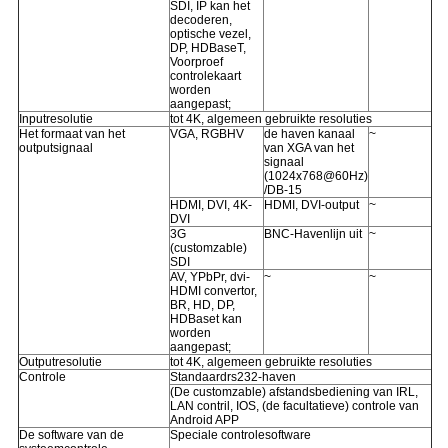
SDI, IP kan het
decoderen,
optische vezel,
DP, HDBaseT,
Voorproef
controlekaart
worden
aangepast;
Inputresolutie
tot 4K, algemeen gebruikte resoluties
Het formaat van het
VGA, RGBHV
de haven kanaal
~
outputsignaal
van XGA van het
signaal
(1024x768@60Hz)
/DB-15
HDMI, DVI, 4K-
HDMI, DVI-output
~
DVI
3G
BNC-Havenlijn uit
~
(customzable)
SDI
AV, YPbPr, dvi-
~
~
HDMI convertor,
BR, HD, DP,
HDBaset kan
worden
aangepast;
Outputresolutie
tot 4K, algemeen gebruikte resoluties
Controle
Standaardrs232-haven
(De customzable) afstandsbediening van IRL,
LAN contril, IOS, (de facultatieve) controle van
Android APP
De software van de
Speciale controlesoftware