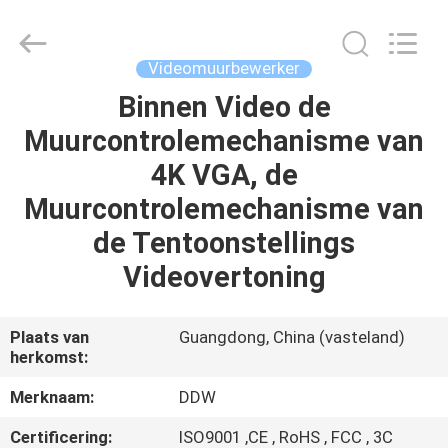
Ltd..
All
Rights
Reserved.
Developed
Videomuurbewerker
by
ECER
Binnen Video de
HUIS
Muurcontrolemechanisme van
PRODUCTEN
4K VGA, de
Muurcontrolemechanisme van
ONGEVEER
de Tentoonstellings
ONS
Videovertoning
FABRIEKSREIS
Plaats van
Guangdong, China (vasteland)
herkomst:
KWALITEITSCONTROLE
Merknaam:
DDW
Certificering:
ISO9001 ,CE , RoHS , FCC , 3C