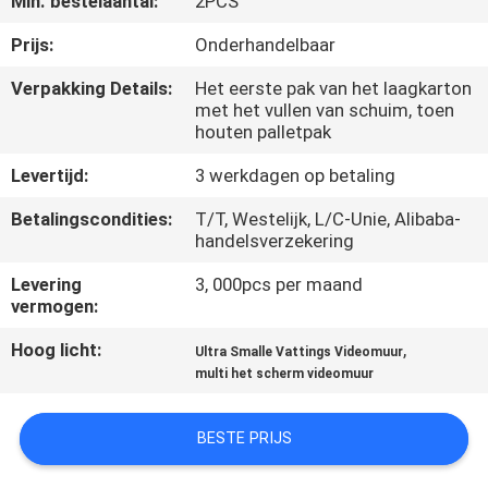
Min. bestelaantal:
2PCS
CONTACTEER
ONS
Prijs:
Onderhandelbaar
Verpakking Details:
Het eerste pak van het laagkarton
met het vullen van schuim, toen
NIEUWS
houten palletpak
Levertijd:
3 werkdagen op betaling
VERZOEK
OM
Betalingscondities:
T/T, Westelijk, L/C-Unie, Alibaba-
handelsverzekering
EEN
Levering
3, 000pcs per maand
CITAAT
vermogen:
Hoog licht:
,
Ultra Smalle Vattings Videomuur
CASE
multi het scherm videomuur
CENTER
BESTE PRIJS
SITEMAP