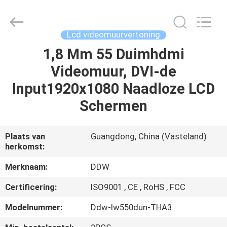
Co.,
Ltd..
All
Rights
Reserved.
Lcd videomuurvertoning
Developed
by
1,8 Mm 55 Duimhdmi
HUIS
ECER
Videomuur, DVI-de
PRODUCTEN
Input1920x1080 Naadloze LCD
Schermen
ONGEVEER
ONS
Plaats van
Guangdong, China (Vasteland)
herkomst:
FABRIEKSREIS
Merknaam:
DDW
Certificering:
ISO9001 , CE , RoHS , FCC
KWALITEITSCONTROLE
Modelnummer:
Ddw-lw550dun-THA3