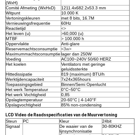
(WxH)
Comité Afmeting (WxHxD)
1211.4x682.2x53.3
mm
Witpunt
10.000 K
Vertoningskleuren
met 8 bits, 16.7M
Vernieuwingsfrequentie
60Hz
Reactietijd
<>
Het leven (u)
>
60,000 (u)
MTBF
>
100.000 h
Oppervlakte
Anti-glare
Reservemachtsconsumptie
<3w>
Maximummachtsconsumptie
lager dan 250W
Voeding
AC100~240V 50/60 HERZ
Het koelen
Ventilators met geringe
geluidssterkte
Hittedissipatie
819 (maximum) BTU/h
Werktijdencapaciteit
7x24x365hours
Toepassingsgebied
Binnen/Semi Openlucht
Het werk Temperatuur
0°C~50°C
Het werk Vochtigheid
0,85
Opslagtemperatuur
20-60°C | 4-140°F
Opslagvochtigheid
85% non-condensing
LCD Video de Raadsspecificaties van de Muurvertoning
Steun
PC
Kleur
24bit
Signaal
De waaier van de
30-80KHZ
lijnsynchronisatie