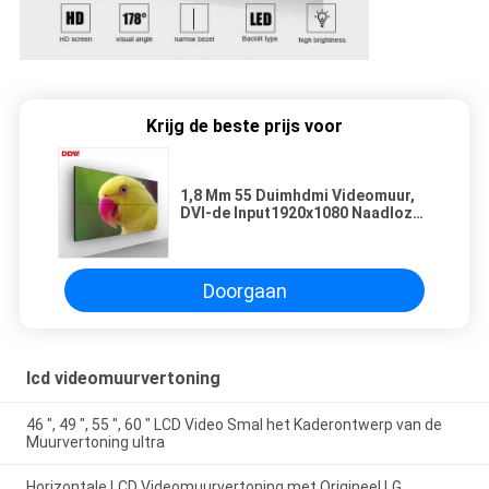
Krijg de beste prijs voor
1,8 Mm 55 Duimhdmi Videomuur,
DVI-de Input1920x1080 Naadloze
LCD Schermen
Doorgaan
lcd videomuurvertoning
46 ″, 49 ″, 55 ″, 60 ″ LCD Video Smal het Kaderontwerp van de
Muurvertoning ultra
Horizontale LCD Videomuurvertoning met Origineel LG,