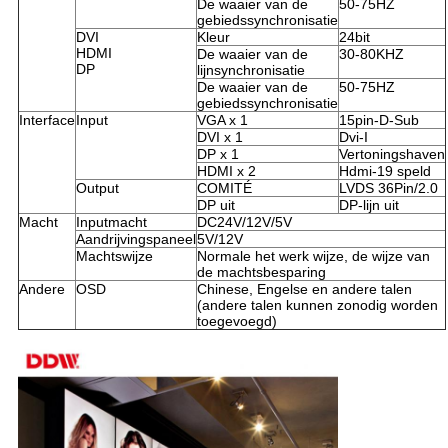
De waaier van de
50-75HZ
gebiedssynchronisatie
DVI
Kleur
24bit
HDMI
De waaier van de
30-80KHZ
DP
lijnsynchronisatie
De waaier van de
50-75HZ
gebiedssynchronisatie
Interface
Input
VGA x 1
15pin-D-Sub
DVI x 1
Dvi-I
DP x 1
Vertoningshaven
HDMI x 2
Hdmi-19 speld
Output
COMITÉ
LVDS 36Pin/2.0
DP uit
DP-lijn uit
Macht
Inputmacht
DC24V/12V/5V
Aandrijvingspaneel
5V/12V
Machtswijze
Normale het werk wijze, de wijze van
de machtsbesparing
Andere
OSD
Chinese, Engelse en andere talen
(andere talen kunnen zonodig worden
toegevoegd)