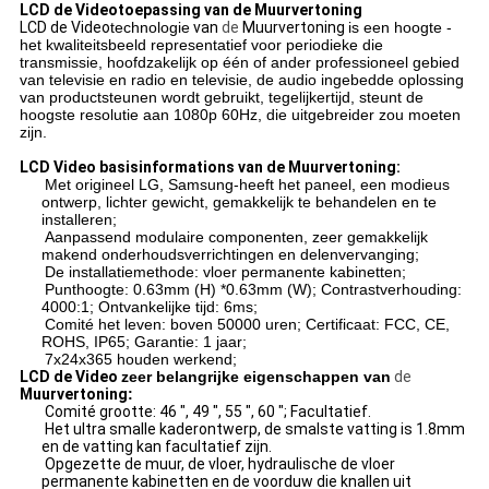
LCD de Videotoepassing van de Muurvertoning
LCD de Video
technologie
van
de
Muurvertoning
is een hoogte -
het kwaliteitsbeeld representatief voor periodieke die
transmissie, hoofdzakelijk op één of ander professioneel gebied
van televisie en radio en televisie, de audio ingebedde oplossing
van productsteunen wordt gebruikt, tegelijkertijd, steunt de
hoogste resolutie aan 1080p 60Hz, die uitgebreider zou moeten
zijn.
LCD Video basisinformations van de Muurvertoning:
Met origineel LG, Samsung-heeft het paneel, een modieus
ontwerp, lichter gewicht, gemakkelijk te behandelen en te
installeren;
Aanpassend modulaire componenten, zeer gemakkelijk
makend onderhoudsverrichtingen en delenvervanging;
De installatiemethode: vloer permanente kabinetten;
Punthoogte: 0.63mm (H) *0.63mm (W); Contrastverhouding:
4000:1; Ontvankelijke tijd: 6ms;
Comité het leven: boven 50000 uren; Certificaat: FCC, CE,
ROHS, IP65; Garantie: 1 jaar;
7x24x365 houden werkend;
LCD de Video
zeer belangrijke eigenschappen van
de
Muurvertoning
:
Comité grootte: 46 ″, 49 ″, 55 ″, 60 ″; Facultatief.
Het ultra smalle kaderontwerp, de smalste vatting is 1.8mm
en de vatting kan facultatief zijn.
Opgezette de muur, de vloer, hydraulische de vloer
permanente kabinetten en de voorduw die knallen uit