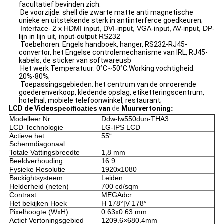
facultatief bevinden zich.
De voorzijde: shell die zwarte matte anti magnetische
unieke en uitstekende sterk in antiinterferce goedkeuren;
Interface-
2 x HDMI input, DVI-input, VGA-input, AV-input, DP-
lijn in lijn uit, input-output RS232
Toebehoren: Engels handboek, hanger, RS232-RJ45-
convertor, het Engelse controlemechanisme van IRL, RJ45-
kabels, de sticker van softwareusb
Het werk Temperatuur: 0°C~50°C.Working vochtigheid:
20%-80%;
Toepassingsgebieden: het centrum van de onroerende
goederenverkoop, kledende opslag, etiketteringscentrum,
hotelhal, mobiele telefoonwinkel, restaurant;
LCD de Video
specificaties
van
de
Muurvertoning
:
Modelleer Nr:
Ddw-lw550dun-THA3
LCD Technologie
LG-IPS LCD
Actieve het
55“
Schermdiagonaal
Totale Vattingsbreedte
1,8 mm
Beeldverhouding
16:9
Fysieke Resolutie
1920x1080
Backightsysteem
Leiden
Helderheid (neten)
700 cd/sqm
Contrast
MEGAdcr
Het bekijken Hoek
H 178°|V 178°
Pixelhoogte (WxH)
0.63x0.63 mm
Actief Vertoningsgebied
1209.6×680.4mm