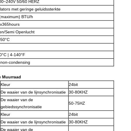
00~240V 50/60 HERZ
ilators met geringe geluidssterkte
(maximum) BTU/h
x365hours
en/Semi Openlucht
~50°C
0°C | 4-140°F
non-condensing
e Muurraad
Kleur
24bit
De waaier van de lijnsynchronisatie
30-80KHZ
De waaier van de
50-75HZ
gebiedssynchronisatie
Kleur
24bit
De waaier van de lijnsynchronisatie
30-80KHZ
De waaier van de