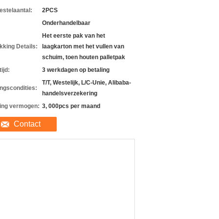
estelaantal:
2PCS
Onderhandelbaar
Het eerste pak van het
kking Details:
laagkarton met het vullen van
schuim, toen houten palletpak
ijd:
3 werkdagen op betaling
T/T, Westelijk, L/C-Unie, Alibaba-
ingscondities:
handelsverzekering
ing vermogen:
3, 000pcs per maand
Contact