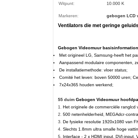
Witpunt:
10.000 K
Markeren:
gebogen LCD 
Ventilators die met geringe gel
Gebogen Videomuur basisinformation
Met origineel LG, Samsung-heeft het pan
Aanpassend modulaire componenten, ze
De installatiemethode: vloer status;
Comité het leven: boven 50000 uren; Cer
7x24x365 houden werkend;
55 duim
Gebogen Videomuur
hoofdpa
1.
Het originele de commerciële ranglc
2.
500 netenhelderheid, MEGAdcr-contra
3.
De fysieke resolutie 1920x1080 van 
4.
Slechts 1.8mm ultra smalle hoge vatting,
5.
Interface -
2 x HDMI input, DVI-input, VG