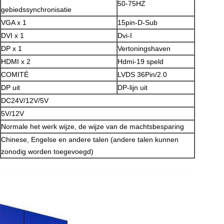
50-75HZ
gebiedssynchronisatie
VGA x 1
15pin-D-Sub
DVI x 1
Dvi-I
DP x 1
Vertoningshaven
HDMI x 2
Hdmi-19 speld
COMITÉ
LVDS 36Pin/2.0
DP uit
DP-lijn uit
DC24V/12V/5V
5V/12V
Normale het werk wijze, de wijze van de machtsbesparing
Chinese, Engelse en andere talen (andere talen kunnen
zonodig worden toegevoegd)