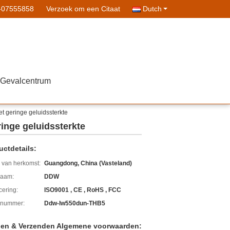
-07555858
Verzoek om een Citaat
Dutch
Gevalcentrum
 geringe geluidssterkte
nge geluidssterkte
uctdetails:
 van herkomst:
Guangdong, China (Vasteland)
aam:
DDW
icering:
ISO9001 , CE , RoHS , FCC
lnummer:
Ddw-lw550dun-THB5
len & Verzenden Algemene voorwaarden: