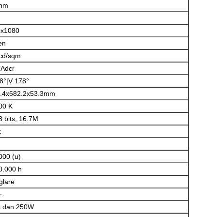
 mm
0x1080
en
cd/sqm
Adcr
8°|V 178°
.4x682.2x53.3mm
00 K
8 bits, 16.7M
z
000 (u)
0.000 h
glare
>
r dan 250W