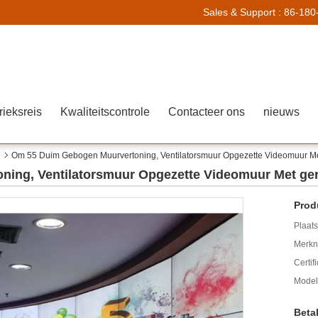
Sales & Support :
86-180
rieksreis
Kwaliteitscontrole
Contacteer ons
nieuws
Om 55 Duim Gebogen Muurvertoning, Ventilatorsmuur Opgezette Videomuur Met
ing, Ventilatorsmuur Opgezette Videomuur Met geri
Prod
Plaats
Merkn
Certif
Mode
Beta