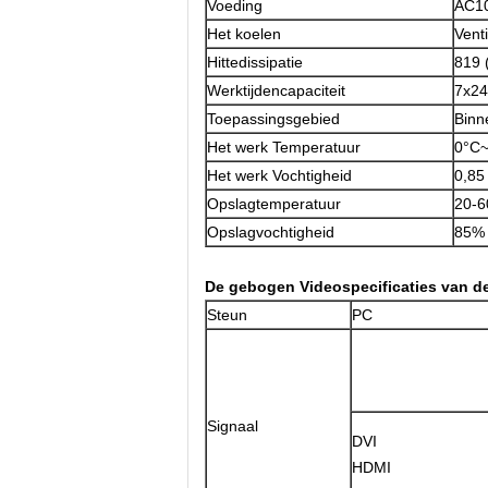
Voeding
AC1
Het koelen
Vent
Hittedissipatie
819 
Werktijdencapaciteit
7x24
Toepassingsgebied
Binn
Het werk Temperatuur
0°C
Het werk Vochtigheid
0,85
Opslagtemperatuur
20-6
Opslagvochtigheid
85% 
De gebogen Videospecificaties van d
Steun
PC
Signaal
DVI
HDMI