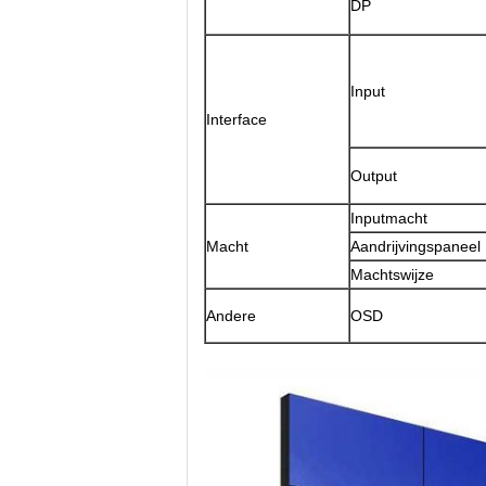
DP
Input
Interface
Output
Inputmacht
Macht
Aandrijvingspaneel
Machtswijze
Andere
OSD