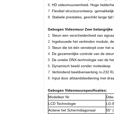
6.
HD videomuureenheid- Hoge helderheid
7.
Flexibel structuurontwerp -gemakkelijke
8.
Stabiele prestaties, geschikt lange tij
Gebogen Videomuur
Zeer belangrijk
1.
Steun een verscheidenheid van signa
2.
Ingebouwde het verbinden module, de 
3.
Steun die tot één vensterpit over het 
4.
De gezamenlijke controle van de steun
5.
De unieke DNX-technologie van de he
6.
Dynamisch beeld zonder motiesleep
7.
Verbindend beeldverwerking rs-232 RJ45
8.
Input door afstandsbediening met dra
Gebogen Videomuur
specificaties:
Modelleer Nr:
Ddw
LCD Technologie
LG-
Actieve het Schermdiagonaal
55“ 