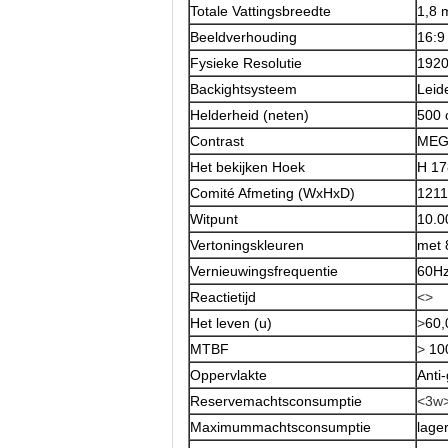
Totale Vattingsbreedte
1,8
Beeldverhouding
16:9
Fysieke Resolutie
192
Backightsysteem
Leid
Helderheid (neten)
500 
Contrast
MEG
Het bekijken Hoek
H 17
Comité Afmeting (WxHxD)
1211
Witpunt
10.0
Vertoningskleuren
met 
Vernieuwingsfrequentie
60H
Reactietijd
<>
Het leven (u)
>
60,
MTBF
>
10
Oppervlakte
Anti-
Reservemachtsconsumptie
<3w
Maximummachtsconsumptie
lage