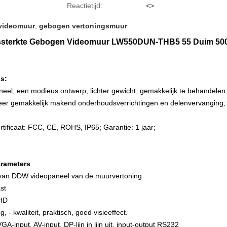
Reactietijd:
<>
videomuur
,
gebogen vertoningsmuur
uidssterkte Gebogen Videomuur LW550DUN-THB5 55 Duim 500
s:
eel, een modieus ontwerp, lichter gewicht, gemakkelijk te behandelen e
er gemakkelijk makend onderhoudsverrichtingen en delenvervanging;
tificaat: FCC, CE, ROHS, IP65; Garantie: 1 jaar;
rameters
d van DDW videopaneel van de muurvertoning
st
FHD
 - kwaliteit, praktisch, goed visieeffect.
A-input, AV-input, DP-lijn in lijn uit, input-output RS232