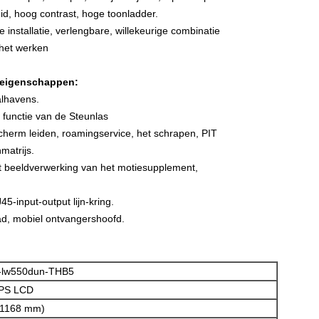
, hoog contrast, hoge toonladder.
 installatie, verlengbare, willekeurige combinatie
d het werken
e eigenschappen:
alhavens.
functie van de Steunlas
scherm leiden, roamingservice, het schrapen, PIT
matrijs.
t beeldverwerking van het motiesupplement,
-input-output lijn-kring.
ad, mobiel ontvangershoofd.
-lw550dun-THB5
IPS LCD
(1168 mm)