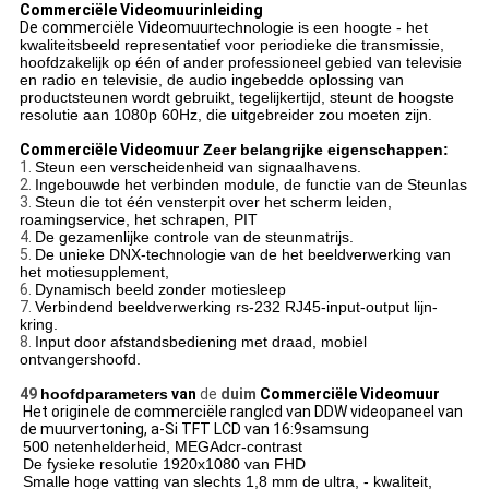
Commerciële Videomuurinleiding
De commerciële Videomuur
technologie is een hoogte - het
kwaliteitsbeeld representatief voor periodieke die transmissie,
hoofdzakelijk op één of ander professioneel gebied van televisie
en radio en televisie, de audio ingebedde oplossing van
productsteunen wordt gebruikt, tegelijkertijd, steunt de hoogste
resolutie aan 1080p 60Hz, die uitgebreider zou moeten zijn.
Commerciële Videomuur
Zeer belangrijke eigenschappen:
1.
Steun een verscheidenheid van signaalhavens.
2.
Ingebouwde het verbinden module, de functie van de Steunlas
3.
Steun die tot één vensterpit over het scherm leiden,
roamingservice, het schrapen, PIT
4.
De gezamenlijke controle van de steunmatrijs.
5.
De unieke DNX-technologie van de het beeldverwerking van
het motiesupplement,
6.
Dynamisch beeld zonder motiesleep
7.
Verbindend beeldverwerking rs-232 RJ45-input-output lijn-
kring.
8.
Input door afstandsbediening met draad, mobiel
ontvangershoofd.
49
hoofdparameters
van
de
duim
Commerciële Videomuur
Het originele de commerciële ranglcd van DDW videopaneel van
de muurvertoning, a-Si TFT LCD van 16:9samsung
500 netenhelderheid, MEGAdcr-contrast
De fysieke resolutie 1920x1080 van FHD
Smalle hoge vatting van slechts 1,8 mm de ultra, - kwaliteit,