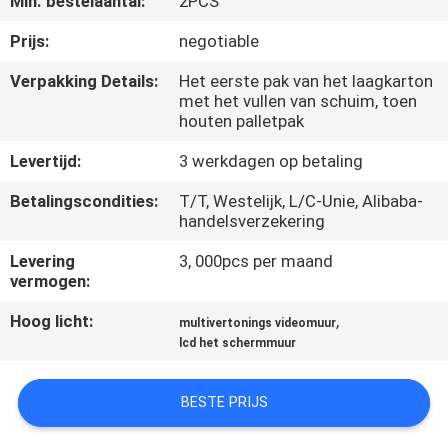
Min. bestelaantal:
2PCS
CONTACTEER
ONS
Prijs:
negotiable
Verpakking Details:
Het eerste pak van het laagkarton
met het vullen van schuim, toen
VERZOEK
houten palletpak
OM
Levertijd:
3 werkdagen op betaling
EEN
Betalingscondities:
T/T, Westelijk, L/C-Unie, Alibaba-
CITAAT
handelsverzekering
Levering
3, 000pcs per maand
NIEUWS
vermogen:
Hoog licht:
,
multivertonings videomuur
CASE
lcd het schermmuur
CENTER
BESTE PRIJS