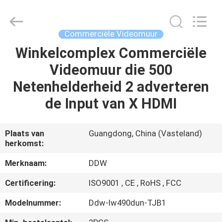
Copyright
©
2018
-
2025
Commerciële Videomuur
ddwlcdvideowall.com.
All
Rights
Winkelcomplex Commerciële
HUIS
Reserved.
Developed
Videomuur die 500
by
ECER
PRODUCTEN
Netenhelderheid 2 adverteren
de Input van X HDMI
ONGEVEER
ONS
Plaats van
Guangdong, China (Vasteland)
herkomst:
FABRIEKSREIS
Merknaam:
DDW
Certificering:
ISO9001 , CE , RoHS , FCC
KWALITEITSCONTROLE
Modelnummer:
Ddw-lw490dun-TJB1