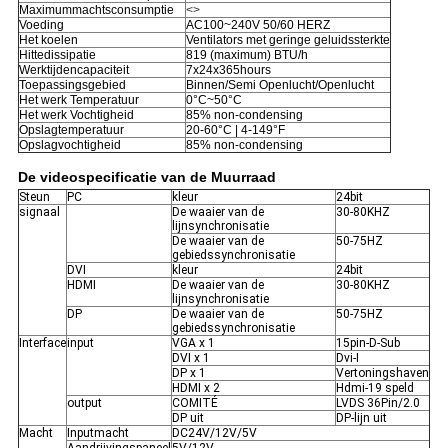
Maximummachtsconsumptie
<>
Voeding
AC100~240V 50/60 HERZ
Het koelen
Ventilators met geringe geluidssterkte
Hittedissipatie
819 (maximum) BTU/h
Werktijdencapaciteit
7x24x365hours
Toepassingsgebied
Binnen/Semi Openlucht/Openlucht
Het werk Temperatuur
0°C~50°C
Het werk Vochtigheid
85% non-condensing
Opslagtemperatuur
20-60°C | 4-149°F
Opslagvochtigheid
85% non-condensing
De videospecificatie van de Muurraad
Steun
PC
kleur
24bit
signaal
De waaier van de
30-80KHZ
lijnsynchronisatie
De waaier van de
50-75HZ
gebiedssynchronisatie
DVI
kleur
24bit
HDMI
De waaier van de
30-80KHZ
lijnsynchronisatie
DP
De waaier van de
50-75HZ
gebiedssynchronisatie
Interface
input
VGA x 1
15pin-D-Sub
DVI x 1
Dvi-I
DP x 1
Vertoningshaven
HDMI x 2
Hdmi-19 speld
output
COMITÉ
LVDS 36Pin/2.0
DP uit
DP-lijn uit
Macht
Inputmacht
DC24V/12V/5V