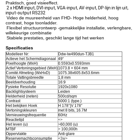
Praktisch, goed visieeffect.
2 x HDMI input, DVI-input, VGA-input, AV-input, DP-lijn in lijn uit,
input-output RS232
Video de muureenheid van FHD- Hoge helderheid, hoog
contrast, hoge toonladder.
Flexibel structuurontwerp -gemakkelijke installatie, verlengbare,
willekeurige combinatie
Stabiele prestaties, geschikt lange tijd het werken
Specificaties
Modelleer Nr:
Ddw-lw490dun-TJB1
Actieve het Schermdiagonaal
49“
Pixelhoogte (WxH)
0.5593x0.5593mm
Actief Vertoningsgebied (WxH)
1073.8 × 604 mm
Comité Afmeting (WxHxD)
1075.38x605.8x53.6mm
Totale Vattingsbreedte
1,8 mm
Beeldverhouding
16:9
Fysieke Resolutie
1920x1080
Backlightsysteem
Leiden
Helderheid (neten)
500cd/sqm
Contrast
5000:1 (type.)
Het bekijken Hoek
H 178°|V 178°
Vertoningskleuren
met 8 bits, 16.7M
Vernieuwingsfrequentie
60Hz
Reactietijd
<>
Het leven (u)
>
60,000 (u)
MTBF
>
100,000h
Oppervlakte
Anti-glare
Reservemachtsconsumptie
<3w>