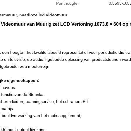
Punthoogte:
0.5593x0.
hermmuur
,
naadloze lcd videomuur
deomuur van Muurlg zet LCD Vertoning 1073,8 × 604 op 
en hoogte - het kwaliteitsbeeld representatief voor periodieke die tra
io en televisie, de audio ingebedde oplossing van productsteunen wordt g
tgebreider zou moeten zijn.
ijke eigenschappen:
alhavens.
functie van de Steunlas
scherm leiden, roamingservice, het schrapen, PIT
matrijs.
t beeldverwerking van het motiesupplement,
-input-output lijn-kring.