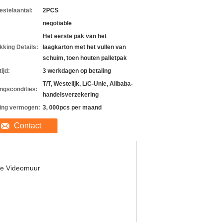
estelaantal:
2PCS
negotiable
Het eerste pak van het
kking Details:
laagkarton met het vullen van
schuim, toen houten palletpak
ijd:
3 werkdagen op betaling
T/T, Westelijk, L/C-Unie, Alibaba-
ingscondities:
handelsverzekering
ing vermogen:
3, 000pcs per maand
Contact
e Videomuur