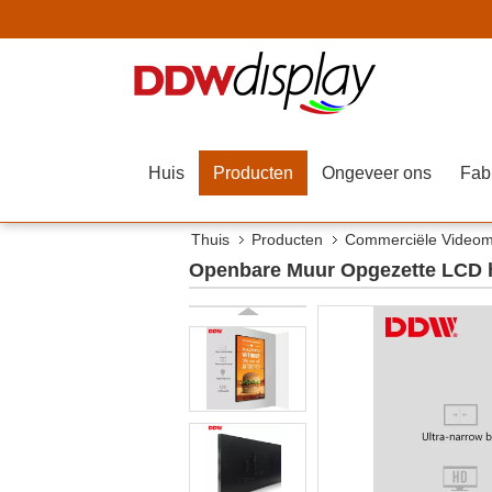
Huis
Producten
Ongeveer ons
Fab
Thuis
Producten
Commerciële Video
Openbare Muur Opgezette LCD h