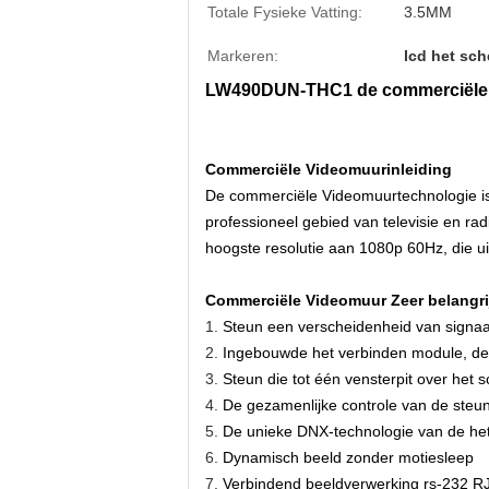
Totale Fysieke Vatting:
3.5MM
Markeren:
lcd het sc
LW490DUN-THC1 de commerciële Vi
Commerciële Videomuurinleiding
De commerciële Videomuurtechnologie is e
professioneel gebied van televisie en rad
hoogste resolutie aan 1080p 60Hz, die ui
Commerciële Videomuur
Zeer belangr
1.
Steun een verscheidenheid van signa
2.
Ingebouwde het verbinden module, de 
3.
Steun die tot één vensterpit over het 
4.
De gezamenlijke controle van de steun
5.
De unieke DNX-technologie van de he
6.
Dynamisch beeld zonder motiesleep
7.
Verbindend beeldverwerking rs-232 RJ45