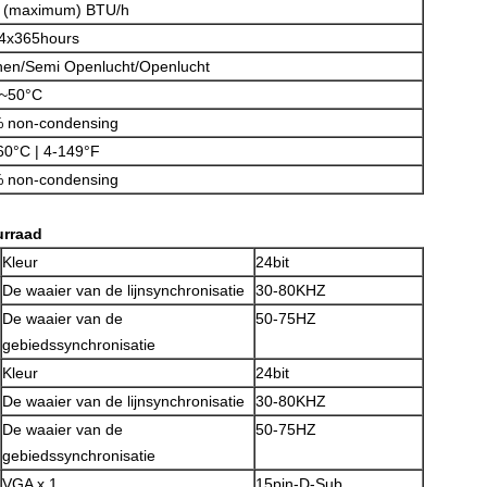
 (maximum) BTU/h
4x365hours
nen/Semi Openlucht/Openlucht
~50°C
 non-condensing
60°C | 4-149°F
 non-condensing
VERZENDEN
urraad
Kleur
24bit
De waaier van de lijnsynchronisatie
30-80KHZ
De waaier van de
50-75HZ
gebiedssynchronisatie
Kleur
24bit
De waaier van de lijnsynchronisatie
30-80KHZ
De waaier van de
50-75HZ
gebiedssynchronisatie
VGA x 1
15pin-D-Sub