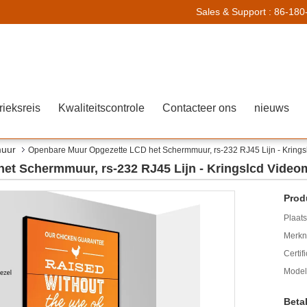
Sales & Support :
86-180
rieksreis
Kwaliteitscontrole
Contacteer ons
nieuws
muur
Openbare Muur Opgezette LCD het Schermmuur, rs-232 RJ45 Lijn - Krings
et Schermmuur, rs-232 RJ45 Lijn - Kringslcd Video
Prod
Plaats
Merkn
Certif
Mode
Beta