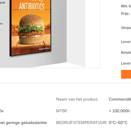
Min. b
Prijs:
Verpa
Levert
Betal
Lever
Naam van het product:
Commerciël
0v
MTBF:
> 100,000h
met geringe geluidssterkte
BEDRIJFSTEMPERATUUR:
0°C~50°C