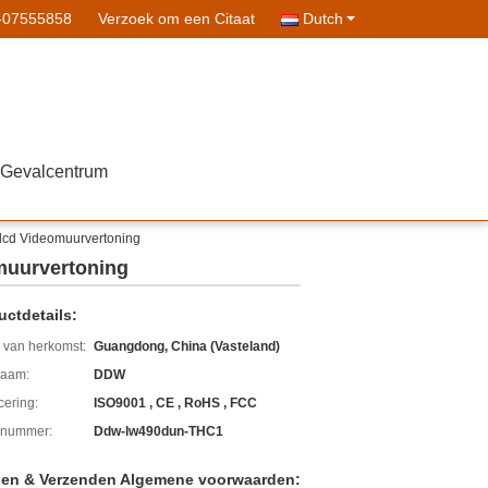
-07555858
Verzoek om een Citaat
Dutch
Gevalcentrum
lcd Videomuurvertoning
muurvertoning
uctdetails:
 van herkomst:
Guangdong, China (Vasteland)
aam:
DDW
icering:
ISO9001 , CE , RoHS , FCC
lnummer:
Ddw-lw490dun-THC1
len & Verzenden Algemene voorwaarden: