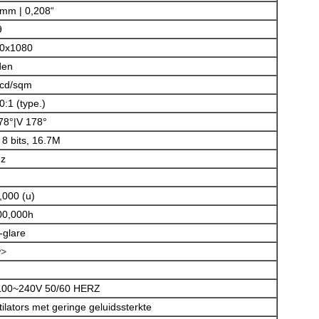
 mm | 0,208“
9
0x1080
den
cd/sqm
0:1 (type.)
78°|V 178°
 8 bits, 16.7M
z
Laat een bericht achter
,000 (u)
We bellen je snel terug!
00,000h
-glare
w>
00~240V 50/60 HERZ
tilators met geringe geluidssterkte