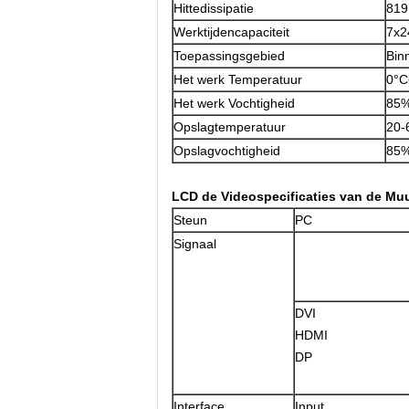
Hittedissipatie
819
Werktijdencapaciteit
7x2
Toepassingsgebied
Bin
Het werk Temperatuur
0°C
Het werk Vochtigheid
85%
Opslagtemperatuur
20-
Opslagvochtigheid
85%
LCD de Videospecificaties van de Mu
Steun
PC
Signaal
DVI
HDMI
DP
Interface
Input