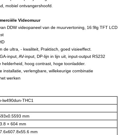
ad, mobiel ontvangershoofd.
erciële Videomuur
d van DDW videopaneel van de muurvertoning, 16:9lg TFT LCD
st
FHD
e ultra, - kwaliteit, Praktisch, goed visieeffect.
A-input, AV-input, DP-lijn in lijn uit, input-output RS232
elderheid, hoog contrast, hoge toonladder.
 installatie, verlengbare, willekeurige combinatie
d het werken
-lw490dun-THC1
593x0.5593 mm
3.8 × 604 mm
7.6x607.8x55.6
mm