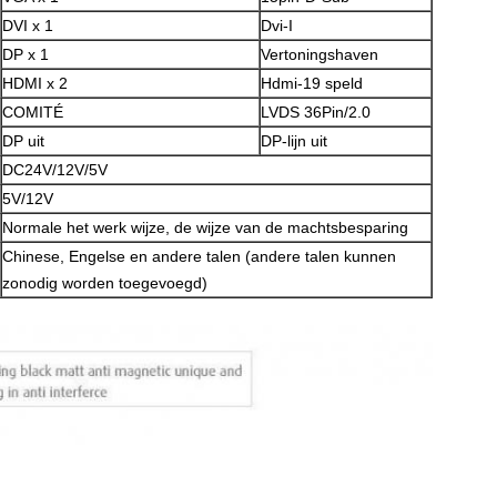
DVI x 1
Dvi-I
DP x 1
Vertoningshaven
HDMI x 2
Hdmi-19 speld
COMITÉ
LVDS 36Pin/2.0
DP uit
DP-lijn uit
DC24V/12V/5V
5V/12V
Normale het werk wijze, de wijze van de machtsbesparing
Chinese, Engelse en andere talen (andere talen kunnen
zonodig worden toegevoegd)