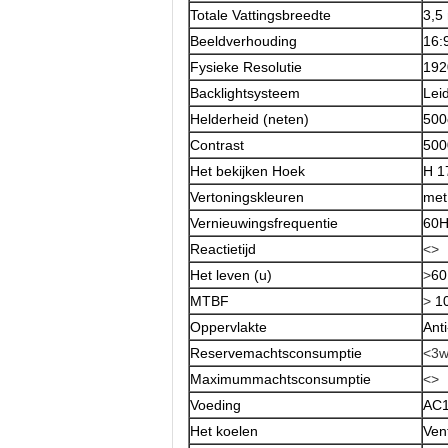
Totale Vattingsbreedte
3,5
Beeldverhouding
16:
Fysieke Resolutie
192
Backlightsysteem
Lei
Helderheid (neten)
500
Contrast
500
Het bekijken Hoek
H 1
Vertoningskleuren
met
Vernieuwingsfrequentie
60H
Reactietijd
<>
Het leven (u)
>
60
MTBF
>
1
Oppervlakte
Anti
Reservemachtsconsumptie
<3
Maximummachtsconsumptie
<>
Voeding
AC1
Het koelen
Ven