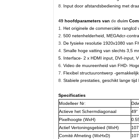
8.
Input door afstandsbediening met dra
49
hoofdparameters
van
de
duim
Comm
1.
Het originele de commerciële ranglc
2.
500 netenhelderheid, MEGAdcr-contra
3.
De fysieke resolutie 1920x1080 van 
4.
Smalle hoge vatting van slechts 3,5 mm d
5.
Interface-
2 x HDMI input, DVI-input, VG
6.
Video de muureenheid van FHD- Hoge h
7.
Flexibel structuurontwerp -gemakkelijke
8.
Stabiele prestaties, geschikt lange tij
Specificaties
Modelleer Nr:
Ddw
Actieve het Schermdiagonaal
49“
Pixelhoogte (WxH)
0.5
Actief Vertoningsgebied (WxH)
107
Comité Afmeting (WxHxD)
107