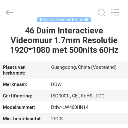
Co.,
Ltd..
All
Rights
Reserved.
Interactieve video wall
Developed
by
ECER
46 Duim Interactieve
HUIS
Videomuur 1.7mm Resolutie
PRODUCTEN
1920*1080 met 500nits 60Hz
ONGEVEER
Plaats van
Guangdong, China (Vasteland)
herkomst:
ONS
Merknaam:
DDW
FABRIEKSREIS
Certificering:
ISO9001 , CE , RoHS , FCC
Modelnummer:
Ddw-LW460HN14
KWALITEITSCONTROLE
Min. bestelaantal:
2PCS