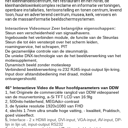
het kleinhandelscentrum, het restaurant en het hotel, de
kleinhandelswinkelcomplex reclame en informatie vertoningen,
openbare installaties, tentoonstelling en tonen centrum, levend
toon, huur en adverterend centrum, musea, kerk, vervoers en
van de massainformatie beeldschermsystemen.
Interactieve Videomuur Zeer belangrijke eigenschappen:
Steun een verscheidenheid van signaalhavens.
Ingebouwde het verbinden module, de functie van de Steunlas
Steun die tot één vensterpit over het scherm leiden,
roamingservice, het schrapen, PIT
De gezamenlijke controle van de steunmatrijs.
De unieke DNX-technologie van de het beeldverwerking van het
motiesupplement,
Dynamisch beeld zonder motiesleep
Verbindend beeldverwerking rs-232 RJ45-input-output lijn-kring.
Input door afstandsbediening met draad, mobiel
ontvangershoofd.
46“ Interactieve Video de Muur hoofdparameters van DDW
1, het Originele de commerciële ranglcd van DDW videopaneel
van de muurvertoning, a-Si TFT LCD van 16:9lg
2, 500nits-helderheid, MEGAdcr-contrast
3, de fysieke resolutie 1920x1080 van FHD
4, slechts 1.7mm ultra smalle hoge vatting, - kwaliteit, Praktisch,
goed visieeffect.
5,
Interface - 2 x HDMI input, DVI-input, VGA-input, AV-input, DP-
lijn in lijn uit, input-output RS232