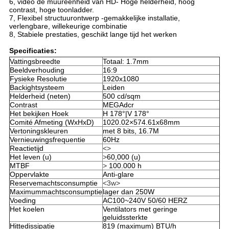
6, video de muureenheid van HD- Hoge helderheid, hoog
contrast, hoge toonladder.
7, Flexibel structuurontwerp -gemakkelijke installatie,
verlengbare, willekeurige combinatie
8, Stabiele prestaties, geschikt lange tijd het werken
Specificaties:
Vattingsbreedte
Totaal: 1.7mm
Beeldverhouding
16:9
Fysieke Resolutie
1920x1080
Backightsysteem
Leiden
Helderheid (neten)
500 cd/sqm
Contrast
MEGAdcr
Het bekijken Hoek
H 178°|V 178°
Comité Afmeting (WxHxD)
1020.02×574.61x68mm
Vertoningskleuren
met 8 bits, 16.7M
Vernieuwingsfrequentie
60Hz
Reactietijd
<>
Het leven (u)
>
60,000 (u)
MTBF
>
100.000 h
Oppervlakte
Anti-glare
Reservemachtsconsumptie
<3w>
Maximummachtsconsumptie
lager dan 250W
Voeding
AC100~240V 50/60 HERZ
Het koelen
Ventilators met geringe
geluidssterkte
Hittedissipatie
819 (maximum) BTU/h