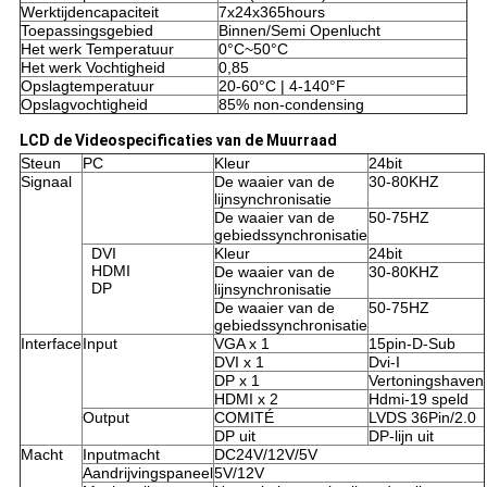
Werktijdencapaciteit
7x24x365hours
Toepassingsgebied
Binnen/Semi Openlucht
Het werk Temperatuur
0°C~50°C
Het werk Vochtigheid
0,85
Opslagtemperatuur
20-60°C | 4-140°F
Opslagvochtigheid
85% non-condensing
LCD de Videospecificaties van de Muurraad
Steun
PC
Kleur
24bit
Signaal
De waaier van de
30-80KHZ
lijnsynchronisatie
De waaier van de
50-75HZ
gebiedssynchronisatie
DVI
Kleur
24bit
HDMI
De waaier van de
30-80KHZ
DP
lijnsynchronisatie
De waaier van de
50-75HZ
gebiedssynchronisatie
Interface
Input
VGA x 1
15pin-D-Sub
DVI x 1
Dvi-I
DP x 1
Vertoningshaven
HDMI x 2
Hdmi-19 speld
Output
COMITÉ
LVDS 36Pin/2.0
DP uit
DP-lijn uit
Macht
Inputmacht
DC24V/12V/5V
Aandrijvingspaneel
5V/12V