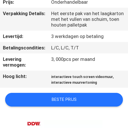
CONTACTEER
Prijs:
Onderhandelbaar
ONS
Verpakking Details:
Het eerste pak van het laagkarton
met het vullen van schuim, toen
houten palletpak
NIEUWS
Levertijd:
3 werkdagen op betaling
VERZOEK
Betalingscondities:
L/C, L/C, T/T
OM
Levering
3, 000pcs per maand
vermogen:
EEN
Hoog licht:
,
CITAAT
interactieve touch screen videomuur
interactieve muurvertoning
CASE
BESTE PRIJS
CENTER
SITEMAP